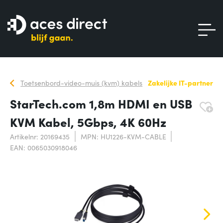
Toetsenbord-video-muis (kvm) kabels
Zakelijke IT-partner
StarTech.com 1,8m HDMI en USB
KVM Kabel, 5Gbps, 4K 60Hz
Artikelnr: 20169435
MPN: HU1226-KVM-CABLE
EAN: 0065030918046