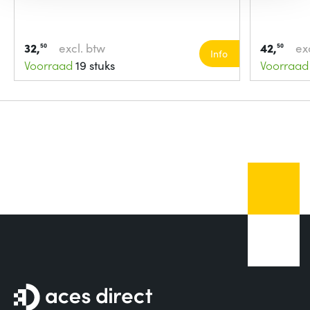
32,
excl. btw
42,
ex
50
50
Info
Voorraad
19 stuks
Voorraad