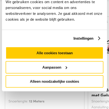
We gebruiken cookies om content en advertenties te
personaliseren, voor social media om ons
Alternatieven
websiteverkeer te analyseren. Je gaat akkoord met onze
cookies als je de website blijft gebruiken.
Vergelijk
Vergelijk
Instellingen
Alle cookies toestaan
Aanpassen
Alleen noodzakelijke cookies
Microconnect XLRMF12
ATEN 1.
met Gel
Snoerlengte:
12 Meters
Snoerlengt
Aansluiting