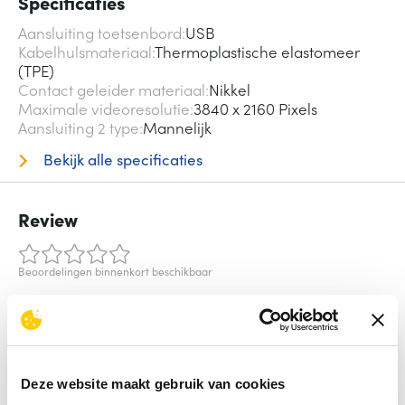
Specificaties
Aansluiting toetsenbord
USB
Kabelhulsmateriaal
Thermoplastische elastomeer
(TPE)
Contact geleider materiaal
Nikkel
Maximale videoresolutie
3840 x 2160 Pixels
Aansluiting 2 type
Mannelijk
Bekijk alle specificaties
Review
Beoordelingen binnenkort beschikbaar
Deel je ervaring met het product door het schrijven van een
review.
Schrijf een review
Deze website maakt gebruik van cookies