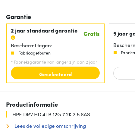
Garantie
2 jaar standaard garantie
5 jaar g
Gratis
Bescherm
Beschermt tegen:
Fabric
Fabricagefouten
*
Fabrieksgarantie kan langer zijn dan 2 jaar
Geselecteerd
Productinformatie
HPE DRV HD 4TB 12G 7.2K 3.5 SAS
Lees de volledige omschrijving