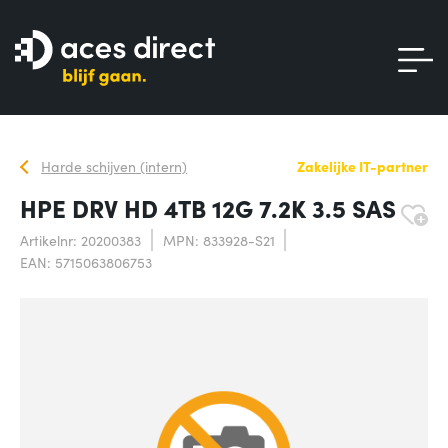
Harde schijven (intern)
Zakelijke IT-partner
HPE DRV HD 4TB 12G 7.2K 3.5 SAS
Artikelnr: 20200383
MPN: 833928-S21
EAN: 5715063806753