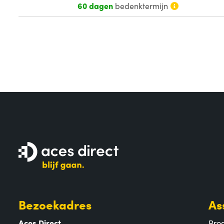
60 dagen
bedenktermijn
Bezoekadres
As
Aces Direct
Pro