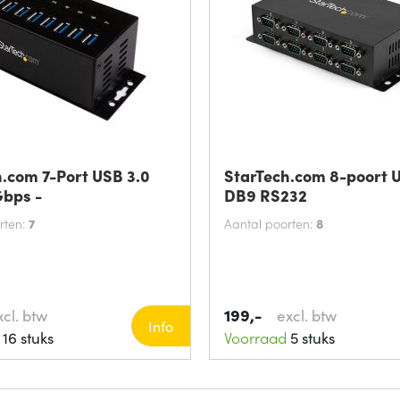
.com 7-Port USB 3.0
StarTech.com 8-poort 
Gbps -
DB9 RS232
rten:
7
Aantal poorten:
8
199,-
xcl. btw
excl. btw
Info
16 stuks
Voorraad
5 stuks