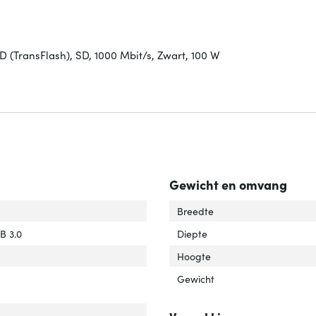
D (TransFlash), SD, 1000 Mbit/s, Zwart, 100 W
Gewicht en omvang
interface'
er 'Hostinterface'
Breedte
interfaces'
ver 'Hub-interfaces'
B 3.0
Diepte
Hoogte
Gewicht
tal HDMI-poorten'
ver 'Aantal HDMI-poorten'