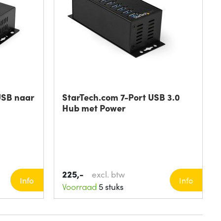
USB naar
StarTech.com 7-Port USB 3.0
Hub met Power
225,-
excl. btw
Info
Info
Voorraad
5 stuks