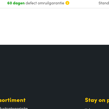
60 dagen
defect omruilgarantie
Stan
sortiment
Stay on 
ductcategorieën