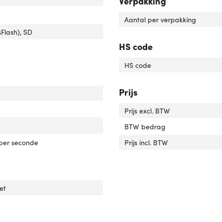
Verpakking
ntegreerde geheugenkaartlezer'
ver 'Geïntegreerde geheugenkaartlezer'
Aantal per verpakking
mpatibele geheugenkaarten'
over 'Compatibele geheugenkaarten'
Flash), SD
HS code
al poorten'
ver 'Aantal poorten'
HS code
Prijs
r van het product'
er 'Kleur van het product'
Prijs excl. BTW
BTW bedrag
rdrachtssnelheid'
ver 'Overdrachtssnelheid'
per seconde
Prijs incl. BTW
et