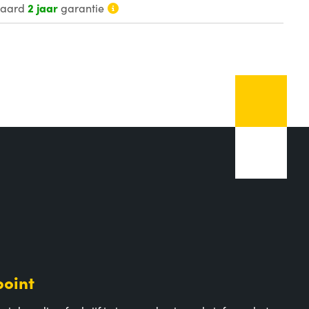
daard
2 jaar
garantie
point