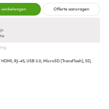
n winkelwagen
Offerte aanvragen
jn
tie
king
 HDMI, RJ-45, USB 3.0, MicroSD (TransFlash), SD,