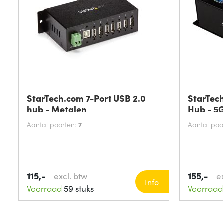
StarTech.com 7-Port USB 2.0
StarTech
hub - Metalen
Hub - 5
Aantal poorten:
7
Aantal poo
115,-
155,-
excl. btw
e
Info
Voorraad
59 stuks
Voorraad