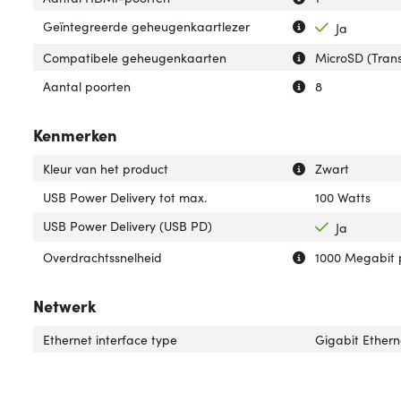
Uitleg over 'Geï
Verberg uitleg o
Geïntegreerde geheugenkaartlezer
Ja
Uitleg over 'Co
Verberg uitleg 
Compatibele geheugenkaarten
MicroSD (Trans
Uitleg over 'Aant
Verberg uitleg o
Aantal poorten
8
Kenmerken
Uitleg over 'Kleu
Verberg uitleg ov
Kleur van het product
Zwart
USB Power Delivery tot max.
100 Watts
USB Power Delivery (USB PD)
Ja
Uitleg over 'Ove
Verberg uitleg o
Overdrachtssnelheid
1000 Megabit 
Netwerk
Ethernet interface type
Gigabit Ethern