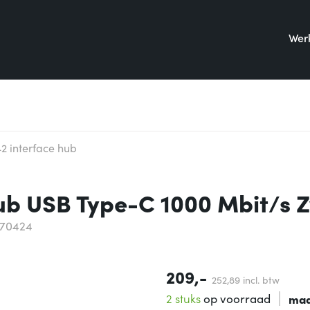
Werk
42 interface hub
hub USB Type-C 1000 Mbit/s 
170424
209,-
252,
89
incl. btw
2 stuks
op voorraad
maa