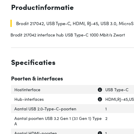
Productinformatie
Brodit 217042, USB Type-C, HDMI, RJ-45, USB 3.0, MicroS
Brodit 217042 interface hub USB Type-C 1000 Mbit/s Zwart
Specificaties
Poorten & interfaces
Uitleg over 'Host
Verberg uitleg ov
Hostinterface
USB Type-C
Uitleg over 'Hub-
Verberg uitleg o
Hub-interfaces
HDMI,RJ-45,US
Aantal USB 2.0-Type-C-poorten
1
Aantal poorten USB 3.2 Gen 1 (3.1 Gen 1) Type
2
A
Uitleg over 'Aan
Verberg uitleg o
Aantal HDMI-poorten
1