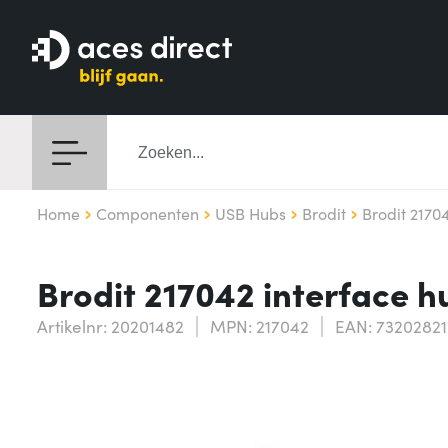
Home
Componenten
USB Hubs
Brodit
Brodit 2170
Brodit 217042 interface 
Artikelnr: 20201482
MPN: 217042
EAN: 7320282