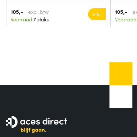
105,-
excl. btw
105,-
e
Info
Voorraad
7 stuks
Voorraad