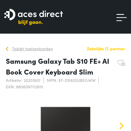
Tablet toetsenborden
Zakelijke IT-partner
Samsung Galaxy Tab S10 FE+ AI
Book Cover Keyboard Slim
Artikelnr: 20203931
MPN: EF-DX620UBEGWW
EAN: 8806097112815