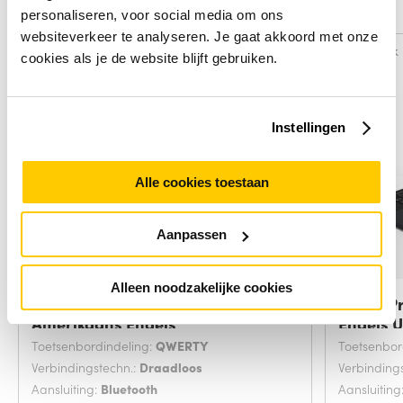
Alternatieven
personaliseren, voor social media om ons
websiteverkeer te analyseren. Je gaat akkoord met onze
Vergelijk
Vergelijk
cookies als je de website blijft gebruiken.
Instellingen
Alle cookies toestaan
Aanpassen
Alleen noodzakelijke cookies
Targus VersaVu QWERTY
ZAGG Pr
Amerikaans Engels
Engels 
Toetsenbordindeling:
QWERTY
Toetsenbor
Verbindingstechn.:
Draadloos
Verbinding
Aansluiting:
Bluetooth
Aansluiting