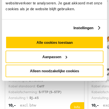
Vergelijk
Vergelijk
websiteverkeer te analyseren. Je gaat akkoord met onze
cookies als je de website blijft gebruiken.
Instellingen
Alle cookies toestaan
Aanpassen
Microconnect SFTP702G
Microco
Alleen noodzakelijke cookies
netwerkkabel Groen 2
netwerk
Snoerlengte:
2 Meters
Snoerlengt
Kabel standaard:
Cat7
Kabel sta
Kabelafscherming:
S/FTP (S-STP)
Kabelafsc
Aansluiting 1:
RJ-45
Aansluiting
10,-
excl. btw
10,-
exc
Info