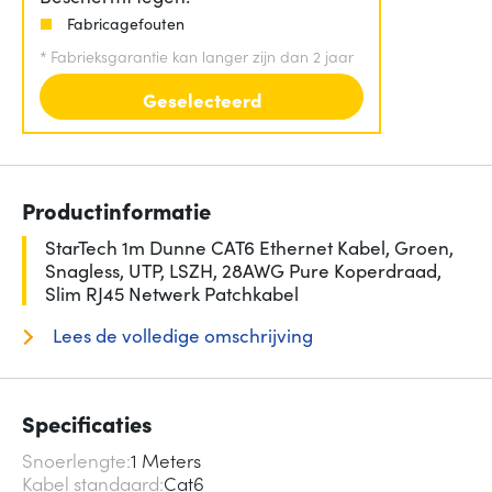
Fabricagefouten
*
Fabrieksgarantie kan langer zijn dan 2 jaar
Geselecteerd
Productinformatie
StarTech 1m Dunne CAT6 Ethernet Kabel, Groen,
Snagless, UTP, LSZH, 28AWG Pure Koperdraad,
Slim RJ45 Netwerk Patchkabel
Lees de volledige omschrijving
Specificaties
Snoerlengte
1 Meters
Kabel standaard
Cat6