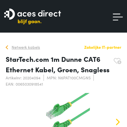
Netwerk kabels
Zakelijke IT-partner
StarTech.com 1m Dunne CAT6
Ethernet Kabel, Groen, Snagless
Artikelnr: 20204094
MPN: N6PAT100CMGNS
EAN: 0065030918541