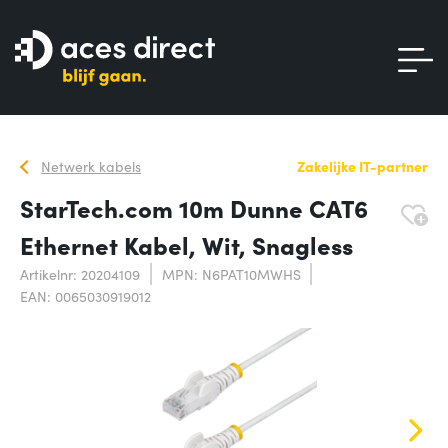
Netwerk kabels
Zakelijke IT-partner
StarTech.com 10m Dunne CAT6
Ethernet Kabel, Wit, Snagless
Artikelnr: 20204109
MPN: N6PAT10MWHS
EAN: 0065030919012