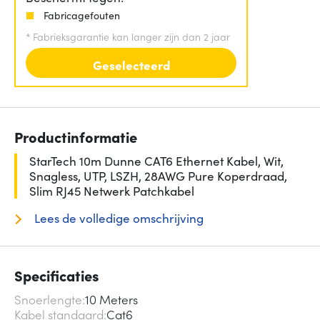
Fabricagefouten
*
Fabrieksgarantie kan langer zijn dan 2 jaar
Geselecteerd
Productinformatie
StarTech 10m Dunne CAT6 Ethernet Kabel, Wit,
Snagless, UTP, LSZH, 28AWG Pure Koperdraad,
Slim RJ45 Netwerk Patchkabel
Lees de volledige omschrijving
Specificaties
Snoerlengte
10 Meters
Kabel standaard
Cat6