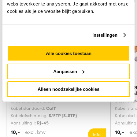
Vergelijk
Vergelijk
websiteverkeer te analyseren. Je gaat akkoord met onze
cookies als je de website blijft gebruiken.
Instellingen
Alle cookies toestaan
Aanpassen
Microconnect SFTP702G
Microco
Alleen noodzakelijke cookies
netwerkkabel Groen 2
netwerk
Snoerlengte:
2 Meters
Snoerlengt
Kabel standaard:
Cat7
Kabel sta
Kabelafscherming:
S/FTP (S-STP)
Kabelafsc
Aansluiting 1:
RJ-45
Aansluiting
10,-
excl. btw
10,-
exc
Info