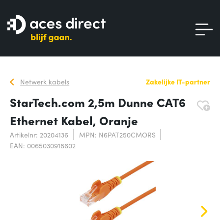
Netwerk kabels
Zakelijke IT-partner
StarTech.com 2,5m Dunne CAT6
Ethernet Kabel, Oranje
Artikelnr: 20204136
MPN: N6PAT250CMORS
EAN: 0065030918602