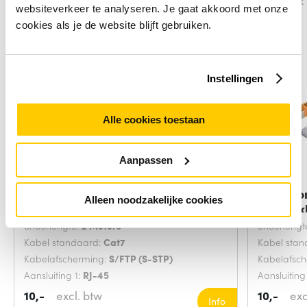
Vergelijk
Vergelijk
websiteverkeer te analyseren. Je gaat akkoord met onze
cookies als je de website blijft gebruiken.
Instellingen
Alle cookies toestaan
Aanpassen
Microconnect SFTP702G
Microco
Alleen noodzakelijke cookies
netwerkkabel Groen 2
netwerk
Snoerlengte:
2 Meters
Snoerlengt
Kabel standaard:
Cat7
Kabel sta
Kabelafscherming:
S/FTP (S-STP)
Kabelafsc
Aansluiting 1:
RJ-45
Aansluiting
10,-
excl. btw
10,-
exc
Info