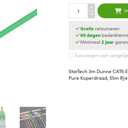
I
Gratis
retourneren
60 dagen
bedenktermi
Minimaal
2 jaar
garan
Toevoegen aan vergelij
StarTech 3m Dunne CAT6 Et
Pure Koperdraad, Slim RJ4