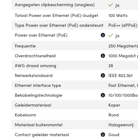
Aangegoten clipbescherming (snagless)
Ja
Totaal Power over Ethernet (PoE)-budget
100 Watts
Type Power over Ethernet (PoE) ondersteunt
PoE++ (4PPoE)
Uitleg over 'Pow
Verberg uitleg o
Power over Ethernet (PoE)
Ja
Frequentie
250 Megahert
Uitleg over 'Ove
Verberg uitleg o
Overdrachtssnelheid
1000 Megabit 
AWG draad omvang
28
Uitleg over 'Net
Verberg uitleg o
Netwerkstandaard
IEEE 802.3bt
Ethernet interface type
Fast Ethernet,
Uitleg over 'Bek
Verberg uitleg o
Bekabelingstechnologie
10/100/1000Ba
Geleidermateriaal
Koper
Kabelvorm
Rond
Materiaal buitenmantel
Halogeenvrij
Uitleg over 'Con
Verberg uitleg o
Contact geleider materiaal
Goud