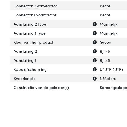
Connector 2 vormfactor
Recht
Connector 1 vormfactor
Recht
Uitleg over 'Aans
Verberg uitleg ov
Aansluiting 2 type
Mannelijk
Uitleg over 'Aansl
Verberg uitleg ov
Aansluiting 1 type
Mannelijk
Uitleg over 'Kleu
Verberg uitleg ov
Kleur van het product
Groen
Uitleg over 'Aansl
Verberg uitleg ov
Aansluiting 2
RJ-45
Uitleg over 'Aansl
Verberg uitleg ov
Aansluiting 1
RJ-45
Uitleg over 'Kab
Verberg uitleg o
Kabelafscherming
U/UTP (UTP)
Uitleg over 'Snoe
Verberg uitleg o
Snoerlengte
3 Meters
Constructie van de geleider(s)
Samengeslag