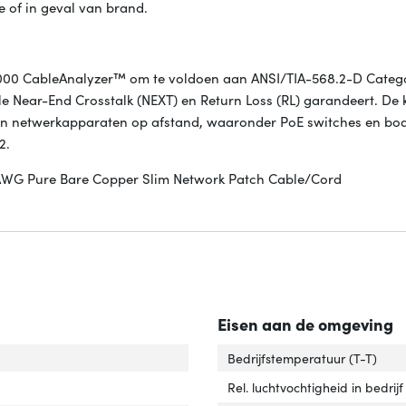
te of in geval van brand.
-8000 CableAnalyzer™ om te voldoen aan ANSI/TIA-568.2-D Categ
ale Near-End Crosstalk (NEXT) en Return Loss (RL) garandeert. De 
n netwerkapparaten op afstand, waaronder PoE switches en b
2.
8AWG Pure Bare Copper Slim Network Patch Cable/Cord
Eisen aan de omgeving
el standaard'
ver 'Kabel standaard'
Bedrijfstemperatuur (T-T)
 and play'
ver 'Plug and play'
Rel. luchtvochtigheid in bedrijf