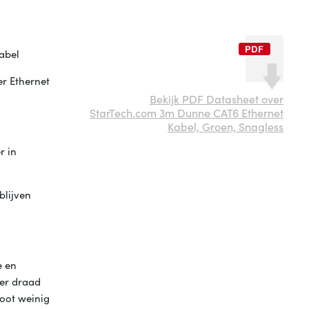
abel
er Ethernet
Bekijk PDF Datasheet over
StarTech.com 3m Dunne CAT6 Ethernet
Kabel, Groen, Snagless
r in
blijven
e en
per draad
oot weinig