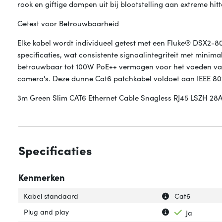
rook en giftige dampen uit bij blootstelling aan extreme hit
Getest voor Betrouwbaarheid
Elke kabel wordt individueel getest met een Fluke® DSX2
specificaties, wat consistente signaalintegriteit met minim
betrouwbaar tot 100W PoE++ vermogen voor het voeden va
camera's. Deze dunne Cat6 patchkabel voldoet aan IEEE 80
3m Green Slim CAT6 Ethernet Cable Snagless RJ45 LSZH 2
Specificaties
Kenmerken
Uitleg over 'Kab
Verberg uitleg o
Kabel standaard
Cat6
Uitleg over 'Plug
Verberg uitleg o
Plug and play
Ja