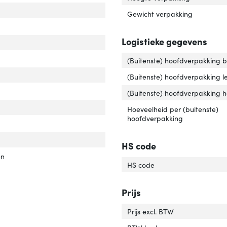
Gewicht verpakking
Logistieke gegevens
luiting 2 type'
er 'Aansluiting 2 type'
uiting 1 type'
er 'Aansluiting 1 type'
(Buitenste) hoofdverpakking 
r van het product'
er 'Kleur van het product'
(Buitenste) hoofdverpakking l
uiting 2'
er 'Aansluiting 2'
(Buitenste) hoofdverpakking 
uiting 1'
er 'Aansluiting 1'
Hoeveelheid per (buitenste)
hoofdverpakking
elafscherming'
ver 'Kabelafscherming'
rlengte'
ver 'Snoerlengte'
HS code
en
HS code
Prijs
Prijs excl. BTW