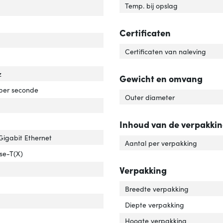
Temp. bij opslag
Certificaten
Certificaten van naleving
er over Ethernet (PoE)'
ver 'Power over Ethernet (PoE)'
z
Gewicht en omvang
rdrachtssnelheid'
ver 'Overdrachtssnelheid'
per seconde
Outer diameter
werkstandaard'
ver 'Netwerkstandaard'
Inhoud van de verpakki
 Gigabit Ethernet
Aantal per verpakking
abelingstechnologie'
ver 'Bekabelingstechnologie'
se-T(X)
Verpakking
Breedte verpakking
Diepte verpakking
tact geleider materiaal'
ver 'Contact geleider materiaal'
Hoogte verpakking