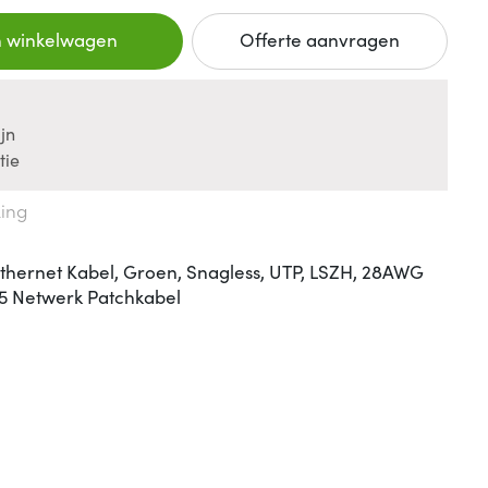
n winkelwagen
Offerte aanvragen
jn
tie
king
hernet Kabel, Groen, Snagless, UTP, LSZH, 28AWG
5 Netwerk Patchkabel