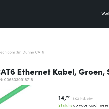
Werk
Tech.com 3m Dunne CAT6
T6 Ethernet Kabel, Groen, 
N: 0065030918718
14,
90
18,
03
incl. btw
21 stuks
op voorraad,
meer