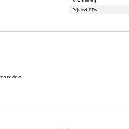
BTW bedrag
Prijs incl. BTW
een review.