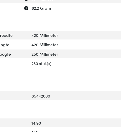
Uitleg over 'Gewicht verpakking'
Verberg uitleg over 'Gewicht verpakking'
62.2 Gram
breedte
420 Millimeter
engte
420 Millimeter
hoogte
250 Millimeter
230 stuk(s)
85442000
14.90