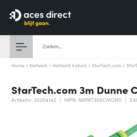
Home
Netwerk
Netwerk kabels
StarTech.com
Star
StarTech.com 3m Dunne CA
Artikelnr: 20204142
MPN: N6PAT300CMGNS
EA