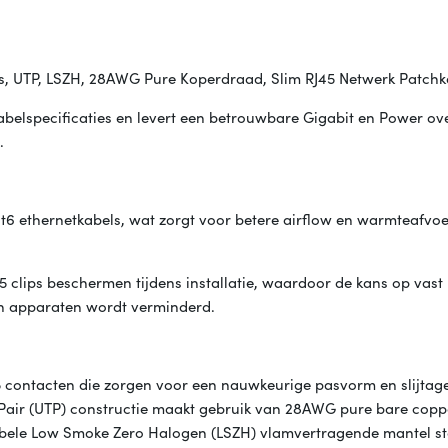
s, UTP, LSZH, 28AWG Pure Koperdraad, Slim RJ45 Netwerk Patchk
belspecificaties en levert een betrouwbare Gigabit en Power ov
.
6 ethernetkabels, wat zorgt voor betere airflow en warmteafvoe
 clips beschermen tijdens installatie, waardoor de kans op vast 
en apparaten wordt verminderd.
5 contacten die zorgen voor een nauwkeurige pasvorm en slijtag
d Pair (UTP) constructie maakt gebruik van 28AWG pure bare cop
xibele Low Smoke Zero Halogen (LSZH) vlamvertragende mantel st