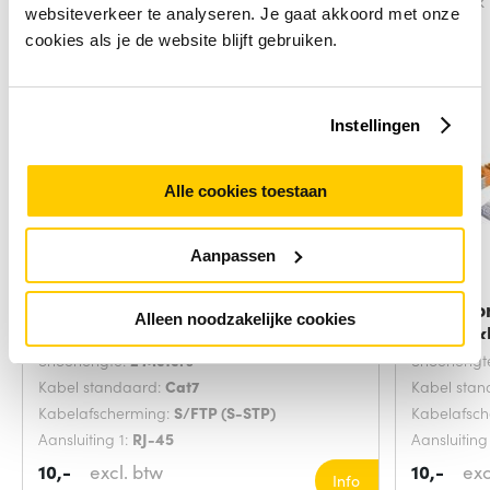
Vergelijk
Vergelijk
websiteverkeer te analyseren. Je gaat akkoord met onze
cookies als je de website blijft gebruiken.
Instellingen
Alle cookies toestaan
Aanpassen
Microconnect SFTP702G
Microco
Alleen noodzakelijke cookies
netwerkkabel Groen 2
netwerk
Snoerlengte:
2 Meters
Snoerlengt
Kabel standaard:
Cat7
Kabel sta
Kabelafscherming:
S/FTP (S-STP)
Kabelafsc
Aansluiting 1:
RJ-45
Aansluiting
10,-
excl. btw
10,-
exc
Info