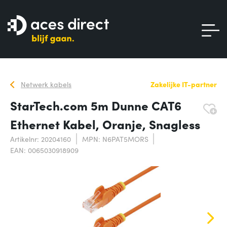
Netwerk kabels
Zakelijke IT-partner
StarTech.com 5m Dunne CAT6
Ethernet Kabel, Oranje, Snagless
Artikelnr: 20204160
MPN: N6PAT5MORS
EAN: 0065030918909