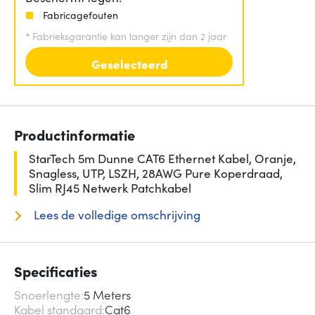
Fabricagefouten
*
Fabrieksgarantie kan langer zijn dan 2 jaar
Geselecteerd
Productinformatie
StarTech 5m Dunne CAT6 Ethernet Kabel, Oranje,
Snagless, UTP, LSZH, 28AWG Pure Koperdraad,
Slim RJ45 Netwerk Patchkabel
Lees de volledige omschrijving
Specificaties
Snoerlengte
5 Meters
Kabel standaard
Cat6