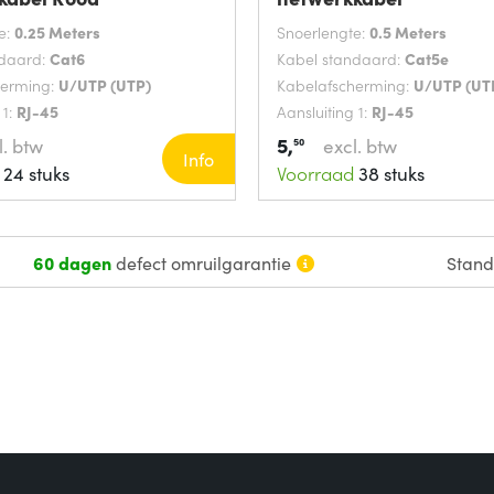
e:
0.25 Meters
Snoerlengte:
0.5 Meters
ndaard:
Cat6
Kabel standaard:
Cat5e
herming:
U/UTP (UTP)
Kabelafscherming:
U/UTP (UT
 1:
RJ-45
Aansluiting 1:
RJ-45
5,
l. btw
excl. btw
50
Info
24 stuks
Voorraad
38 stuks
60 dagen
defect omruilgarantie
Stan