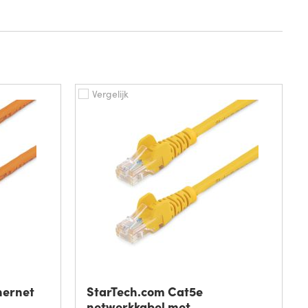
Vergelijk
hernet
StarTech.com Cat5e
netwerkkabel met