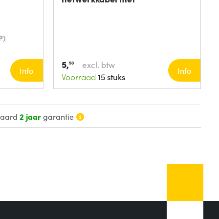
P)
5,
excl. btw
50
Info
Info
Voorraad
15 stuks
daard
2 jaar
garantie