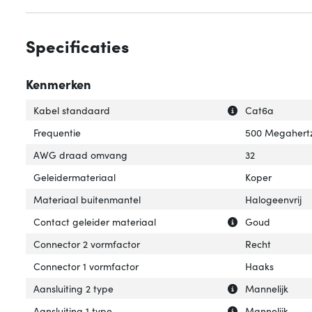
Specificaties
Kenmerken
Uitleg over 'Kab
Verberg uitleg o
Kabel standaard
Cat6a
Frequentie
500 Megahert
AWG draad omvang
32
Geleidermateriaal
Koper
Materiaal buitenmantel
Halogeenvrij
Uitleg over 'Con
Verberg uitleg o
Contact geleider materiaal
Goud
Connector 2 vormfactor
Recht
Connector 1 vormfactor
Haaks
Uitleg over 'Aans
Verberg uitleg ov
Aansluiting 2 type
Mannelijk
Uitleg over 'Aansl
Verberg uitleg ov
Aansluiting 1 type
Mannelijk