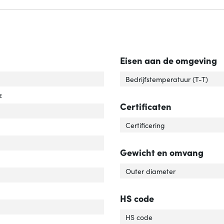
Eisen aan de omgeving
el standaard'
ver 'Kabel standaard'
Bedrijfstemperatuur (T-T)
z
Certificaten
Certificering
Gewicht en omvang
tact geleider materiaal'
ver 'Contact geleider materiaal'
Outer diameter
HS code
luiting 2 type'
er 'Aansluiting 2 type'
HS code
uiting 1 type'
er 'Aansluiting 1 type'