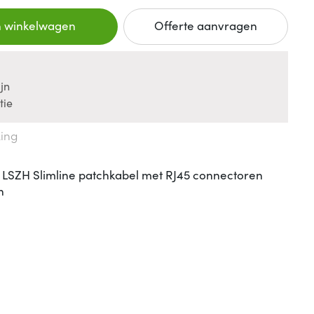
n winkelwagen
Offerte aanvragen
jn
tie
king
 LSZH Slimline patchkabel met RJ45 connectoren
n