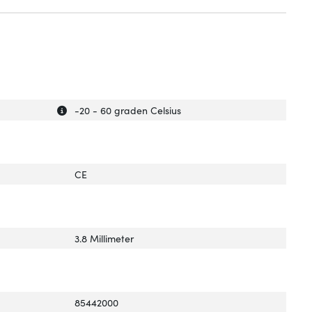
Uitleg over 'Bedrijfstemperatuur (T-T)'
Verberg uitleg over 'Bedrijfstemperatuur (T-T)'
-20 - 60 graden Celsius
CE
3.8 Millimeter
85442000