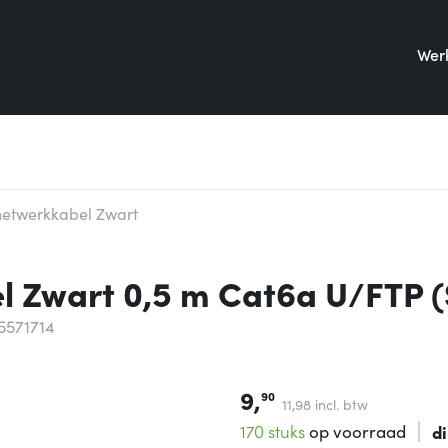
Werk
etwerkkabel Zwart
 Zwart 0,5 m Cat6a U/FTP (
5571714
9,
90
11,
98
incl. btw
170 stuks
op voorraad
di