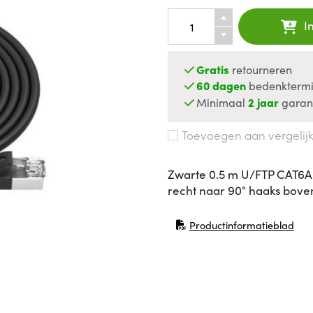
I
Gratis
retourneren
60 dagen
bedenktermi
Minimaal
2 jaar
garan
Toevoegen aan vergelij
Zwarte 0.5 m U/FTP CAT6A
recht naar 90° haaks bove
Productinformatieblad
(opent in nieuw venster)