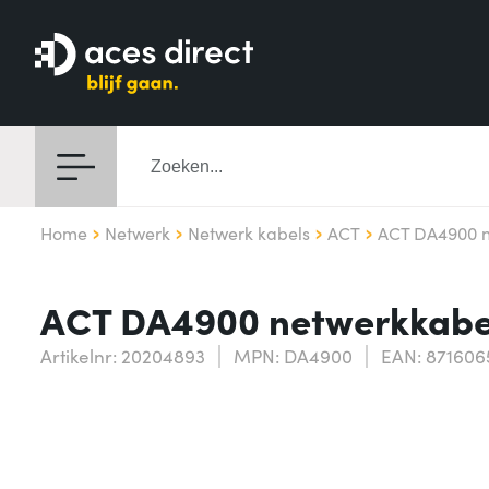
Home
Netwerk
Netwerk kabels
ACT
ACT DA4900 n
ACT DA4900 netwerkkabel
Artikelnr: 20204893
MPN: DA4900
EAN: 871606