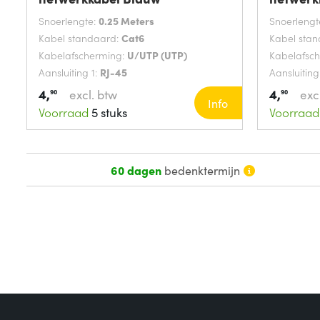
Snoerlengte:
0.25 Meters
Snoerlengt
Kabel standaard:
Cat6
Kabel sta
Kabelafscherming:
U/UTP (UTP)
Kabelafsc
Aansluiting 1:
RJ-45
Aansluiting
4,
4,
excl. btw
exc
90
90
Info
Voorraad
5 stuks
Voorraad
60 dagen
bedenktermijn