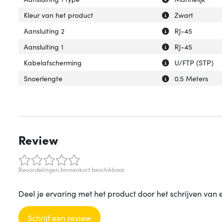
Uitleg over 'Kleu
Verberg uitleg ov
Kleur van het product
Zwart
Uitleg over 'Aansl
Verberg uitleg ov
Aansluiting 2
RJ-45
Uitleg over 'Aansl
Verberg uitleg ov
Aansluiting 1
RJ-45
Uitleg over 'Kab
Verberg uitleg o
Kabelafscherming
U/FTP (STP)
Uitleg over 'Snoe
Verberg uitleg o
Snoerlengte
0.5 Meters
Review
Beoordelingen binnenkort beschikbaar
Deel je ervaring met het product door het schrijven van 
Schrijf een review