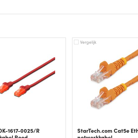
Vergelijk
 DK-1617-0025/R
StarTech.com Cat5e Et
kabel Rood
netwerkkabel