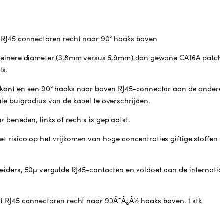
 RJ45 connectoren recht naar 90° haaks boven
kleinere diameter (3,8mm versus 5,9mm) dan gewone CAT6A patc
ls.
 kant en een 90° haaks naar boven RJ45-connector aan de andere
le buigradius van de kabel te overschrijden.
beneden, links of rechts is geplaatst.
t risico op het vrijkomen van hoge concentraties giftige stoffe
iders, 50µ vergulde RJ45-contacten en voldoet aan de internati
t RJ45 connectoren recht naar 90Ã¯Â¿Â½ haaks boven. 1 stk