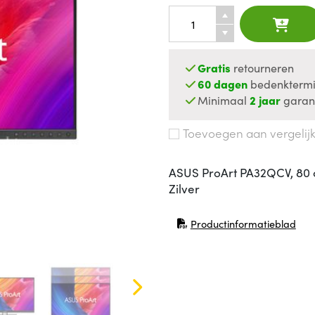
Gratis
retourneren
60 dagen
bedenktermi
Minimaal
2 jaar
garan
Toevoegen aan vergelij
ASUS ProArt PA32QCV, 80 cm 
Zilver
Productinformatieblad
(opent in nieuw venster)