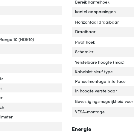
ldschermdiag.'
ver 'Beeldschermdiag.'
Bereik kantelhoek
kantel aanpassingen
Horizontaal draaibaar
Draaibaar
Range 10 (HDR10)
Pivot hoek
Scharnier
ermdiameter in centimeters'
ver 'Schermdiameter in centimeters'
Verstelbare hoogte (max)
Kabelslot sleuf type
tz
Paneelmontage-interface
tte beeld (verticaal)'
er 'Grootte beeld (verticaal)'
er
In hoogte verstelbaar
tte beeld (horizontaal)'
er 'Grootte beeld (horizontaal)'
er
Bevestigingsmogelijkheid voor
nch
VESA-montage
 pitch'
er 'Pixel pitch'
llimeter
oek, verticaal'
er 'Kijkhoek, verticaal'
Energie