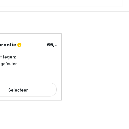
arantie
65,-
 tegen:
agefouten
Selecteer