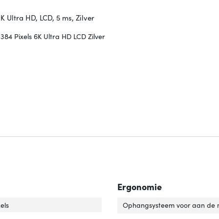
K Ultra HD, LCD, 5 ms, Zilver
84 Pixels 6K Ultra HD LCD Zilver
Ergonomie
utie'
er 'Resolutie'
els
Ophangsysteem voor aan de 