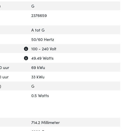
)
G
2376659
A tot G
50/60 Hertz
Uitleg over 'AC-ingangsspanning'
Verberg uitleg over 'AC-ingangsspanning'
100 - 240 Volt
Uitleg over 'Stroomverbruik (typisch)'
Verberg uitleg over 'Stroomverbruik (typisch)'
49.49 Watts
0 uur
69 kWu
0 uur
33 kWu
)
G
0.5 Watts
714.2 Millimeter