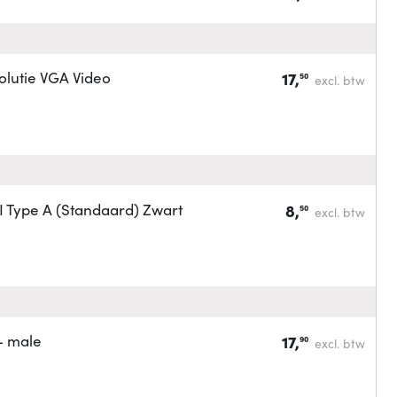
lutie VGA Video
17,
50
excl. btw
Type A (Standaard) Zwart
8,
50
excl. btw
- male
17,
90
excl. btw