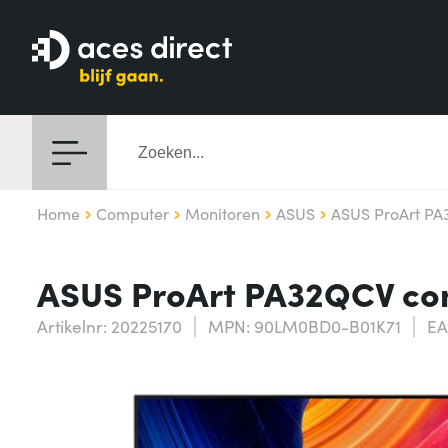
Home
Computer
Monitoren
ASUS
ASUS ProArt P
ASUS ProArt PA32QCV comp
Artikelnr: 20225170
MPN: 90LM0BD0-B01K71
EA