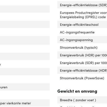
hoek, horizontaal'
er 'Kijkhoek, horizontaal'
Energie-efficiëntieklasse (SDR
Europees Productregister voor
rast ratio (dynamisch)'
ver 'Contrast ratio (dynamisch)'
Energielabeling (EPREL) code
spronkelijke beeldverhouding'
ver 'Oorspronkelijke beeldverhouding'
Energie-efficiëntieschaal
lay technologie'
er 'Display technologie'
AC-ingangsfrequentie
chscreen'
ver 'Touchscreen'
AC-ingangsspanning
Stroomverbruik (typisch)
ype'
ver 'HD type'
Energieverbruik (HDR) per 100
Energieverbruik (SDR) per 100
onstijd'
er 'Responstijd'
n
Energie-efficiëntieklasse (HDR
ische contrastverhouding'
ver 'Typische contrastverhouding'
Stroomverbruik (PowerSave)
leuren
Gewicht en omvang
backlight'
er 'LED backlight'
Breedte ( zonder voet )
per vierkante meter