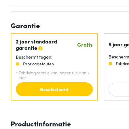
Garantie
2 jaar standaard
5 jaar g
Gratis
garantie
Beschermt
Beschermt tegen:
Fabric
Fabricagefouten
*
Fabrieksgarantie kan langer zijn dan 2
jaar
Geselecteerd
Productinformatie