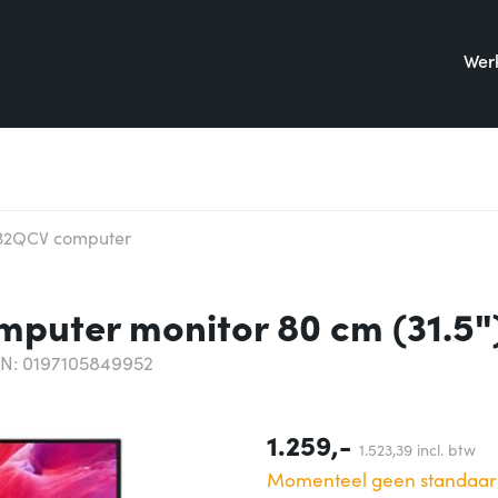
Werk
A32QCV computer
uter monitor 80 cm (31.5")
N: 0197105849952
1.259,-
1.523,
39
incl. btw
Momenteel geen standaar