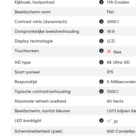
Uitleg over 'Kijk
Verberg uitleg ov
Kijkhoek, horizontaal
178 Graden
Beeldscherm vorm
Flat
Uitleg over 'Cont
Verberg uitleg o
Contrast ratio (dynamisch)
3000:1
Uitleg over 'Oor
Verberg uitleg o
Oorspronkelijke beeldverhouding
16:9
Uitleg over 'Disp
Verberg uitleg ov
Display technologie
LCD
Uitleg over 'Tou
Verberg uitleg o
Touchscreen
Nee
Uitleg over 'HD t
Verberg uitleg o
HD type
6K Ultra HD
Soort paneel
IPS
Uitleg over 'Resp
Verberg uitleg ov
Responstijd
5 Milliseconde
Uitleg over 'Typ
Verberg uitleg o
Typische contrastverhouding
1500:1
Maximale refresh snelheid
60 Hertz
Beeldscherm, aantal kleuren
1.073 biljoen k
Uitleg over 'LED 
Verberg uitleg ov
LED backlight
Ja
Schermhelderheid (piek)
600 Candellas 