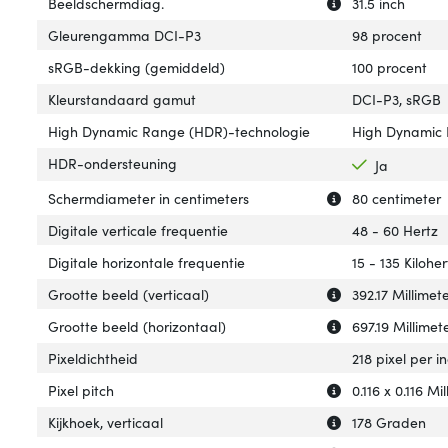
Uitleg over 'Bee
Verberg uitleg o
Beeldschermdiag.
31.5 inch
Gleurengamma DCI-P3
98 procent
sRGB-dekking (gemiddeld)
100 procent
Kleurstandaard gamut
DCI-P3, sRGB
High Dynamic Range (HDR)-technologie
High Dynamic 
HDR-ondersteuning
Ja
Uitleg over 'Sch
Verberg uitleg o
Schermdiameter in centimeters
80 centimeter
Digitale verticale frequentie
48 - 60 Hertz
Digitale horizontale frequentie
15 - 135 Kiloher
Uitleg over 'Groo
Verberg uitleg ov
Grootte beeld (verticaal)
392.17 Millimet
Uitleg over 'Groo
Verberg uitleg ov
Grootte beeld (horizontaal)
697.19 Millimet
Pixeldichtheid
218 pixel per i
Uitleg over 'Pixel
Verberg uitleg ov
Pixel pitch
0.116 x 0.116 Mi
Uitleg over 'Kijkh
Verberg uitleg ov
Kijkhoek, verticaal
178 Graden