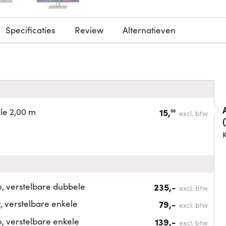
Specificaties
Review
Alternatieven
le 2,00 m
15,
50
excl. btw
K
, verstelbare dubbele
235,-
excl. btw
 verstelbare enkele
79,-
excl. btw
 verstelbare enkele
139,-
excl. btw