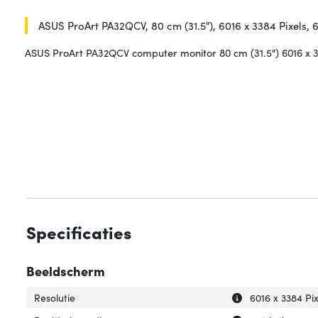
ASUS ProArt PA32QCV, 80 cm (31.5"), 6016 x 3384 Pixels, 6
ASUS ProArt PA32QCV computer monitor 80 cm (31.5") 6016 x 33
Specificaties
Beeldscherm
Uitleg over 'Resol
Verberg uitleg ov
Resolutie
6016 x 3384 Pix