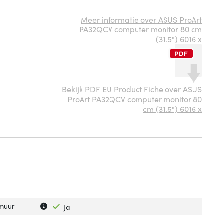
Meer informatie over ASUS ProArt
PA32QCV computer monitor 80 cm
(31.5") 6016 x
Bekijk PDF EU Product Fiche over ASUS
ProArt PA32QCV computer monitor 80
cm (31.5") 6016 x
Uitleg over 'Ophangsysteem voor aan de muur'
Verberg uitleg over 'Ophangsysteem voor aan de muur
muur
Ja