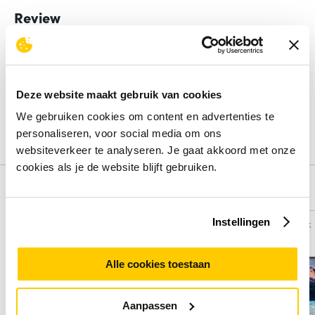
Review
Beoordelingen binnenkort beschikbaar
Deel je ervaring met het product door het schrijven van een
Deze website maakt gebruik van cookies
review.
We gebruiken cookies om content en advertenties te
Schrijf een review
personaliseren, voor social media om ons
websiteverkeer te analyseren. Je gaat akkoord met onze
cookies als je de website blijft gebruiken.
Alternatieven
Instellingen
Vergelijk
Vergelijk
Alle cookies toestaan
Aanpassen