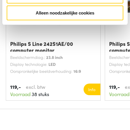
Alleen noodzakelijke cookies
Philips S Line 242S1AE/00
Philips 
computer monitor
compute
Beeldschermdiag.:
23.8 inch
Beeldsche
Display technologie:
LED
Display te
Oorspronkelijke beeldverhouding:
16:9
Oorspronke
119,-
excl. btw
119,-
ex
Info
Voorraad
38 stuks
Voorraad