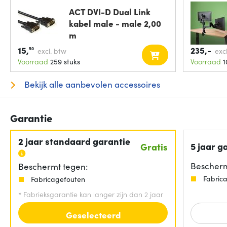
ACT DVI-D Dual Link
kabel male - male 2,00
m
15,
235,-
50
excl. btw
exc
Voorraad
259 stuks
Voorraad
1
Bekijk alle aanbevolen accessoires
Garantie
2 jaar standaard garantie
5 jaar g
Gratis
Bescherm
Beschermt tegen:
Fabric
Fabricagefouten
*
Fabrieksgarantie kan langer zijn dan 2 jaar
Geselecteerd