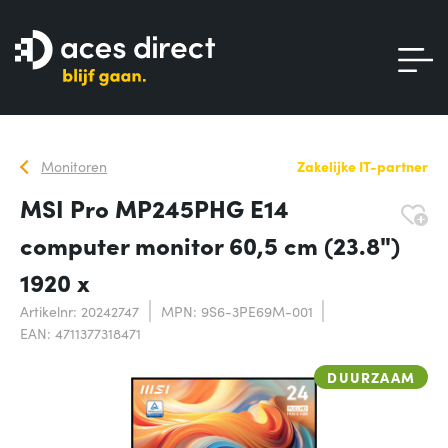
Monitoren
Zakelijke IT-partner
MSI Pro MP245PHG E14
computer monitor 60,5 cm (23.8")
1920 x
Artikelnr: 20242747
MPN: 9S6-3PE69M-001
EAN: 4711377318471
DUURZAAM