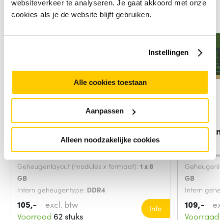
websiteverkeer te analyseren. Je gaat akkoord met onze
cookies als je de website blijft gebruiken.
Instellingen
Alle cookies toestaan
Aanpassen
Crucial CT8G4DFRA32A
Kingsto
Alleen noodzakelijke cookies
geheugenmodule 8 GB 1
Intern geheugen:
8 GB
Intern geh
Geheugenlayout (modules x formaat):
1 x 8
Geheugenla
GB
GB
Intern geheugentype:
DDR4
Intern geh
Component voor:
Pc/server
Overdrach
105,-
excl. btw
109,-
e
Info
3200 mega
Voorraad
62 stuks
Voorraad