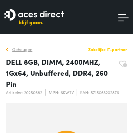
Geheugen
Zakelijke IT-partner
DELL 8GB, DIMM, 2400MHZ,
1Gx64, Unbuffered, DDR4, 260
Pin
Artikelnr: 20250682
MPN: 6KWTV
EAN: 5715063202876