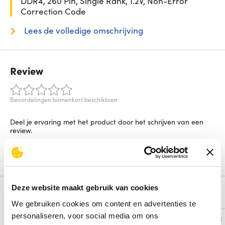
DDR4, 260 Pin, Single Rank, 1.2V, Non-Error
Correction Code
Lees de volledige omschrijving
Review
Beoordelingen binnenkort beschikbaar
Deel je ervaring met het product door het schrijven van een
review.
Schrijf een review
Deze website maakt gebruik van cookies
Alternatieven
We gebruiken cookies om content en advertenties te
personaliseren, voor social media om ons
Vergelijk
Vergelijk