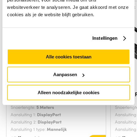
Vergelijk
Vergelijk
websiteverkeer te analyseren. Je gaat akkoord met onze
cookies als je de website blijft gebruiken.
Instellingen
Alle cookies toestaan
Aanpassen
ACT 5 meter DisplayPort cable
ACT Disp
Alleen noodzakelijke cookies
male - male
Snoerlengte:
5 Meters
Snoerlengt
Aansluiting 1:
DisplayPort
Aansluiting
Aansluiting 2:
DisplayPort
Aansluiting
Aansluiting 1 type:
Mannelijk
Aansluiting