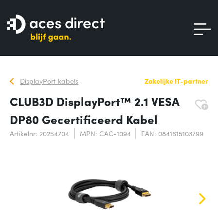
DisplayPort kabels
Zakelijke IT-partner
CLUB3D DisplayPort™ 2.1 VESA
DP80 Gecertificeerd Kabel
Artikelnr: 20254704
MPN: CAC-1094
EAN: 0841615103799