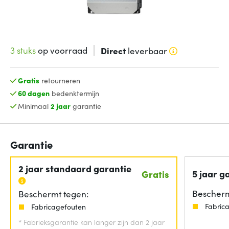
3 stuks
op voorraad
Direct
leverbaar
Gratis
retourneren
60 dagen
bedenktermijn
Minimaal
2 jaar
garantie
Garantie
2 jaar standaard garantie
5 jaar g
Gratis
Bescherm
Beschermt tegen:
Fabric
Fabricagefouten
*
Fabrieksgarantie kan langer zijn dan 2 jaar