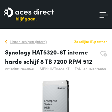
Harde schijven (intern)
Zakelijke IT-partner
Synology HAT5320-8T interne
harde schijf 8 TB 7200 RPM 512
Artikelnr: 20301541
MPN: HAT5320-8T
EAN: 4711174726059