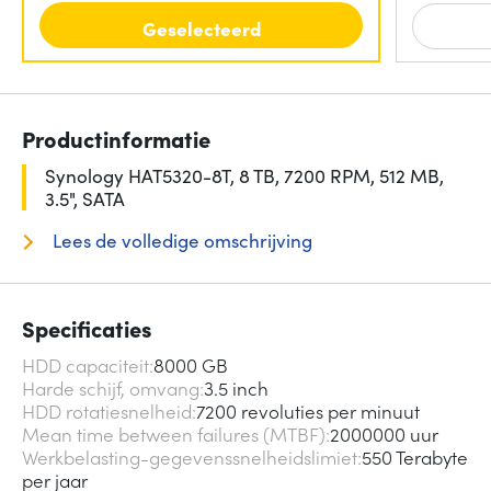
Geselecteerd
Productinformatie
Synology HAT5320-8T, 8 TB, 7200 RPM, 512 MB,
3.5", SATA
Lees de volledige omschrijving
Specificaties
HDD capaciteit
8000 GB
Harde schijf, omvang
3.5 inch
HDD rotatiesnelheid
7200 revoluties per minuut
Mean time between failures (MTBF)
2000000 uur
Werkbelasting-gegevenssnelheidslimiet
550 Terabyte
per jaar