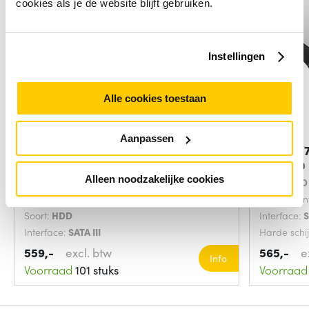
cookies als je de website blijft gebruiken.
Instellingen
Alle cookies toestaan
Aanpassen
HPE 857648-K21 interne harde
DELL FV7
schijf 10 TB
TB 7200
Alleen noodzakelijke cookies
Hot-swap:
Hot-swap ja
Soort:
HDD
Component voor:
Server/werkplaats
Component
Soort:
HDD
Interface:
Interface:
SATA III
Harde schi
559,-
excl. btw
565,-
e
Info
Voorraad
101 stuks
Voorraad