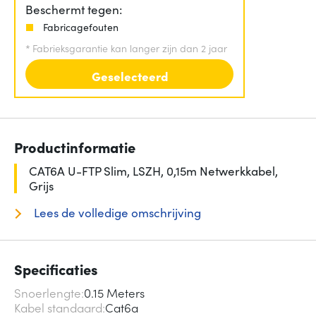
Beschermt tegen:
Fabricagefouten
*
Fabrieksgarantie kan langer zijn dan 2 jaar
Geselecteerd
Productinformatie
CAT6A U-FTP Slim, LSZH, 0,15m Netwerkkabel,
Grijs
Lees de volledige omschrijving
Specificaties
Snoerlengte
0.15 Meters
Kabel standaard
Cat6a