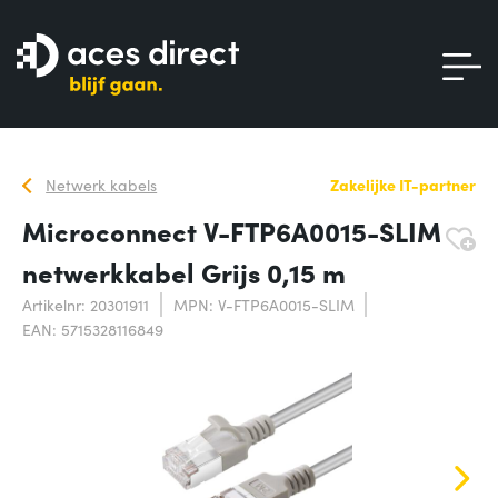
Netwerk kabels
Zakelijke IT-partner
Microconnect V-FTP6A0015-SLIM
netwerkkabel Grijs 0,15 m
Artikelnr: 20301911
MPN: V-FTP6A0015-SLIM
EAN: 5715328116849