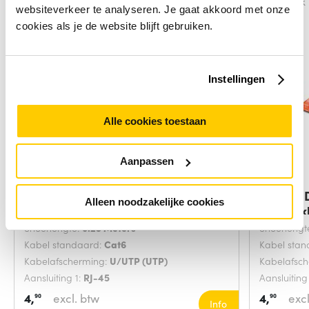
Vergelijk
Vergelijk
websiteverkeer te analyseren. Je gaat akkoord met onze
cookies als je de website blijft gebruiken.
Instellingen
Alle cookies toestaan
Aanpassen
Digitus DK-1617-0025/B
Digitus
Alleen noodzakelijke cookies
netwerkkabel Blauw
netwerk
Snoerlengte:
0.25 Meters
Snoerlengt
Kabel standaard:
Cat6
Kabel sta
Kabelafscherming:
U/UTP (UTP)
Kabelafsc
Aansluiting 1:
RJ-45
Aansluiting
4,
excl. btw
4,
excl
90
90
Info