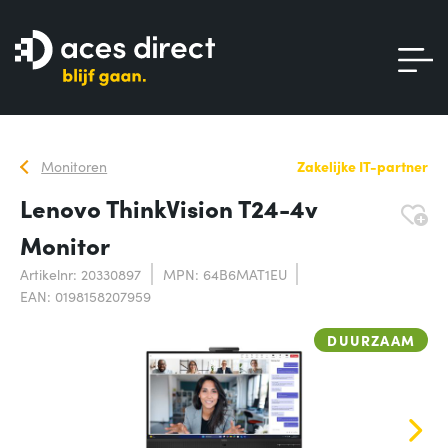
Monitoren
Zakelijke IT-partner
Lenovo ThinkVision T24-4v
Monitor
Artikelnr: 20330897
MPN: 64B6MAT1EU
EAN: 0198158207959
DUURZAAM