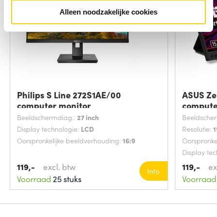
Alleen noodzakelijke cookies
Philips S Line 272S1AE/00
ASUS Z
computer monitor
compute
Beeldschermdiag.:
27 inch
Beeldsche
Display technologie:
LCD
Resolutie:
1
Oorspronkelijke beeldverhouding:
16:9
Oorspronke
Display te
119,-
excl. btw
119,-
ex
Info
Voorraad
25 stuks
Voorraad