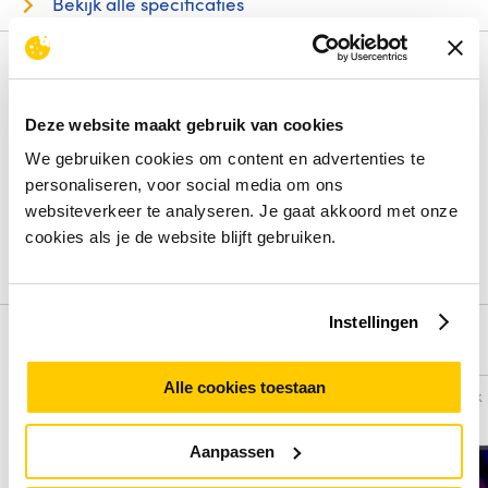
Bekijk alle specificaties
Review
Deze website maakt gebruik van cookies
Beoordelingen binnenkort beschikbaar
We gebruiken cookies om content en advertenties te
personaliseren, voor social media om ons
Deel je ervaring met het product door het schrijven van een
review.
websiteverkeer te analyseren. Je gaat akkoord met onze
cookies als je de website blijft gebruiken.
Schrijf een review
Instellingen
Alternatieven
Alle cookies toestaan
Vergelijk
Vergelijk
Aanpassen