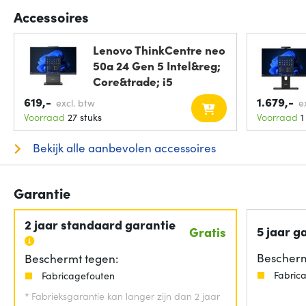
Accessoires
Lenovo ThinkCentre neo
50a 24 Gen 5 Intel&reg;
Core&trade; i5
619,-
1.679,-
excl. btw
e
Voorraad
27 stuks
Voorraad
1
Bekijk alle aanbevolen accessoires
Garantie
2 jaar standaard garantie
5 jaar g
Gratis
Bescherm
Beschermt tegen:
Fabric
Fabricagefouten
*
Fabrieksgarantie kan langer zijn dan 2 jaar