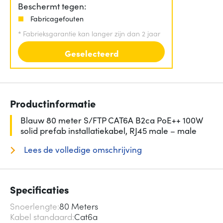
Beschermt tegen:
Fabricagefouten
*
Fabrieksgarantie kan langer zijn dan 2 jaar
Geselecteerd
Productinformatie
Blauw 80 meter S/FTP CAT6A B2ca PoE++ 100W
solid prefab installatiekabel, RJ45 male – male
Lees de volledige omschrijving
Specificaties
Snoerlengte
80 Meters
Kabel standaard
Cat6a