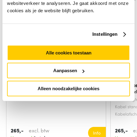
websiteverkeer te analyseren. Je gaat akkoord met onze
cookies als je de website blijft gebruiken.
Instellingen
Alle cookies toestaan
Aanpassen
Microconnect CAB-TEST11
Microco
Alleen noodzakelijke cookies
netwerkkabel
netwerkk
Snoerlengt
Kabel sta
Kabelafsc
265,-
excl. btw
265,-
e
Info