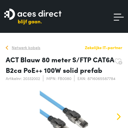
Netwerk kabels
Zakelijke IT-partner
ACT Blauw 80 meter S/FTP CAT6A
B2ca PoE++ 100W solid prefab
Artikelnr: 20332002
MPN: FB0080
EAN: 8716065587784