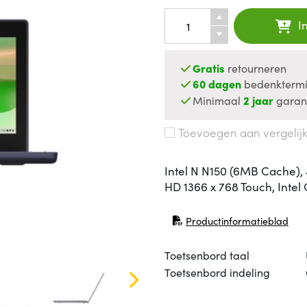
I
Gratis
retourneren
60 dagen
bedenktermi
Minimaal
2 jaar
garan
Toevoegen aan vergelij
Intel N N150 (6MB Cache)
HD 1366 x 768 Touch, Int
Productinformatieblad
(opent in nieuw venster)
Toetsenbord taal
Toetsenbord indeling