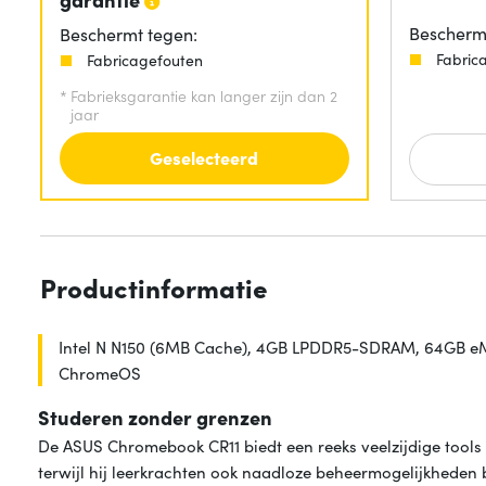
Beschermt
Beschermt tegen:
Fabric
Fabricagefouten
*
Fabrieksgarantie kan langer zijn dan 2
jaar
Geselecteerd
Productinformatie
Intel N N150 (6MB Cache), 4GB LPDDR5-SDRAM, 64GB eMM
ChromeOS
Studeren zonder grenzen
De ASUS Chromebook CR11 biedt een reeks veelzijdige tools
terwijl hij leerkrachten ook naadloze beheermogelijkheden