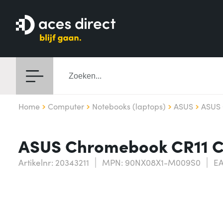
Home
Computer
Notebooks (laptops)
ASUS
ASUS 
ASUS Chromebook CR11 C
Artikelnr: 20343211
MPN: 90NX08X1-M009S0
EA