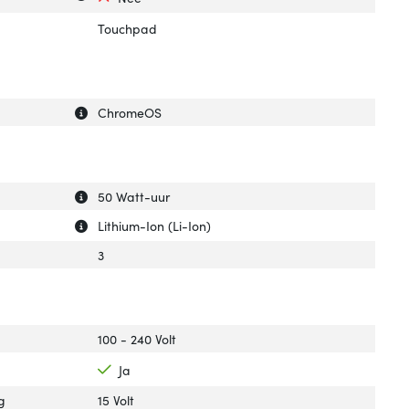
Touchpad
Uitleg over 'Besturingssysteem'
Verberg uitleg over 'Besturingssysteem'
ChromeOS
Uitleg over 'Batterijcapaciteit'
Verberg uitleg over 'Batterijcapaciteit'
50 Watt-uur
Uitleg over 'Batterijtechnologie'
Verberg uitleg over 'Batterijtechnologie'
Lithium-Ion (Li-Ion)
3
100 - 240 Volt
Ja
g
15 Volt