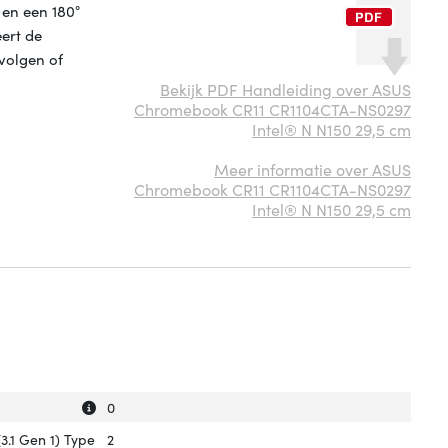
 en een 180°
eert de
 volgen of
Bekijk PDF Handleiding over ASUS
Chromebook CR11 CR1104CTA-NS0297
Intel® N N150 29,5 cm
Meer informatie over ASUS
Chromebook CR11 CR1104CTA-NS0297
Intel® N N150 29,5 cm
Uitleg over 'Aantal USB 2.0-poorten'
Verberg uitleg over 'Aantal USB 2.0-poorten'
0
3.1 Gen 1) Type
2