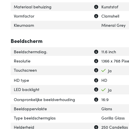
Uitleg over 'Mat
Verberg uitleg o
Materiaal behuizing
Kunststof
Uitleg over 'Vorm
Verberg uitleg o
Vormfactor
Clamshell
Kleurnaam
Mineral Grey
Beeldscherm
Uitleg over 'Bee
Verberg uitleg o
Beeldschermdiag.
11.6 inch
Uitleg over 'Resol
Verberg uitleg ov
Resolutie
1366 x 768 Pixe
Uitleg over 'Tou
Verberg uitleg o
Touchscreen
Ja
Uitleg over 'HD t
Verberg uitleg o
HD type
HD
Uitleg over 'LED 
Verberg uitleg ov
LED backlight
Ja
Uitleg over 'Oor
Verberg uitleg o
Oorspronkelijke beeldverhouding
16:9
Beeldoppervlakte
Glans
Type beeldschermglas
Gorilla Glass
Uitleg over 'Held
Verberg uitleg o
Helderheid
250 Candellas 