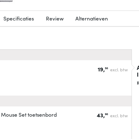
Specificaties
Review
Alternatieven
19,
50
excl. btw
K
 Mouse Set toetsenbord
43,
90
excl. btw