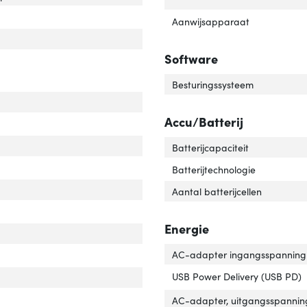
Aanwijsapparaat
Software
Besturingssysteem
Accu/Batterij
Batterijcapaciteit
imale turbofrequentie van processor'
ver 'Maximale turbofrequentie van processor'
Batterijtechnologie
tal processorkernen'
ver 'Aantal processorkernen'
Aantal batterijcellen
cessormodel'
ver 'Processormodel'
Energie
essorfabrikant'
ver 'Processorfabrikant'
AC-adapter ingangsspanning
essorfamilie'
er 'Processorfamilie'
USB Power Delivery (USB PD)
AC-adapter, uitgangsspannin