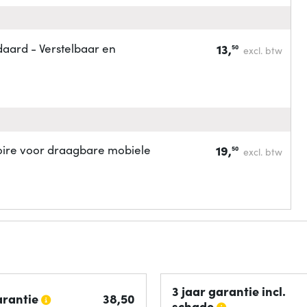
aard - Verstelbaar en
13,
50
excl. btw
ire voor draagbare mobiele
19,
50
excl. btw
3 jaar garantie incl.
arantie
38,
50
schade