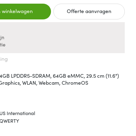
n winkelwagen
Offerte aanvragen
jn
tie
king
, 4GB LPDDR5-SDRAM, 64GB eMMC, 29.5 cm (11.6")
el Graphics, WLAN, Webcam, ChromeOS
US International
QWERTY