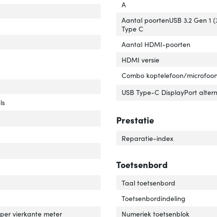
A
eriaal behuizing'
ver 'Materiaal behuizing'
Aantal poortenUSB 3.2 Gen 1 (3
factor'
ver 'Vormfactor'
Type C
Aantal HDMI-poorten
HDMI versie
Combo koptelefoon/microfoon
ldschermdiag.'
ver 'Beeldschermdiag.'
USB Type-C DisplayPort alter
utie'
er 'Resolutie'
ls
chscreen'
ver 'Touchscreen'
Prestatie
ype'
ver 'HD type'
Reparatie-index
backlight'
er 'LED backlight'
Toetsenbord
spronkelijke beeldverhouding'
ver 'Oorspronkelijke beeldverhouding'
Taal toetsenbord
Toetsenbordindeling
erheid'
ver 'Helderheid'
per vierkante meter
Numeriek toetsenblok