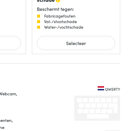
Beschermt tegen:
Fabricagefouten
Val-/stootschade
Water-/vochtschade
Selecteer
QWERTY
 Webcam,
denten,
rne