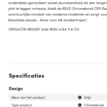
onderdelen garandeert zowel duurzaamheid als een lange l
plat te leggen ontwerp, biedt de ASUS Chromebook CR11 flexi
avontuurlijke mindset van moderne studenten en zorgt voor e
klassikale sessies - klaar voor elk studeertraject.
CR1104CTA-NS0297 Intel-N150 4/64 11.6 CO
Specificaties
Design
Uitleg over 'Kleu
Verberg uitleg ov
Kleur van het product
Grijs
Uitleg over 'Type
Verberg uitleg o
Type product
Chromebook