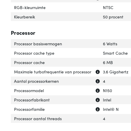
RGB-kleurruimte
NTSC
Kleurbereik
50 procent
Processor
Processor basisvermogen
6 Watts
Processor cache type
Smart Cache
Processor cache
6 MB
Uitleg over 'Max
Verberg uitleg o
Maximale turbofrequentie van processor
3.6 Gigahertz
Uitleg over 'Aan
Verberg uitleg o
Aantal processorkernen
4
Uitleg over 'Pro
Verberg uitleg o
Processormodel
N150
Uitleg over 'Proc
Verberg uitleg o
Processorfabrikant
Intel
Uitleg over 'Proc
Verberg uitleg ov
Processorfamilie
Intel® N
Processor aantal threads
4