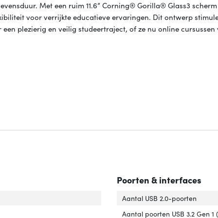
evensduur. Met een ruim 11.6” Corning® Gorilla® Glass3 scherm
biliteit voor verrijkte educatieve ervaringen. Dit ontwerp stimul
en plezierig en veilig studeertraject, of ze nu online cursussen
Poorten & interfaces
r van het product'
er 'Kleur van het product'
Aantal USB 2.0-poorten
 product'
ver 'Type product'
Aantal poorten USB 3.2 Gen 1 (