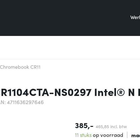
Werk
Chromebook CR11
R1104CTA-NS0297 Intel® N 
N: 4711636297646
385,-
465,
85
incl. btw
11 stuks
op voorraad
ma