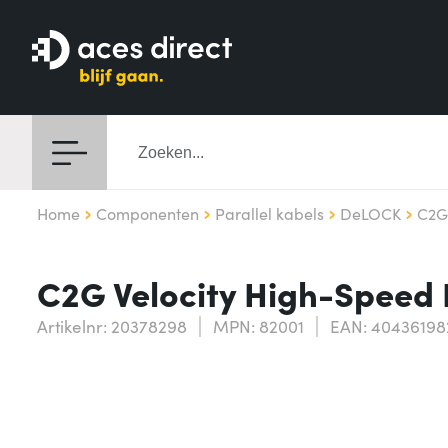
Home
Componenten
Parallel kabels
DeLOCK
C2G
C2G Velocity High-Speed
Artikelnr: 20378298
MPN: 82001
EAN: 40436198