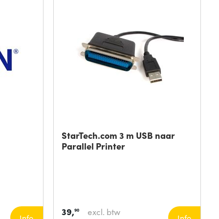
StarTech.com 3 m USB naar
Parallel Printer
39,
excl. btw
90
Info
Info