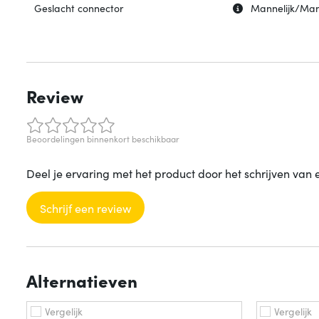
Uitleg over 'Ges
Verberg uitleg o
Geslacht connector
Mannelijk/Man
Review
Beoordelingen binnenkort beschikbaar
Deel je ervaring met het product door het schrijven van 
Schrijf een review
Alternatieven
Vergelijk
Vergelijk