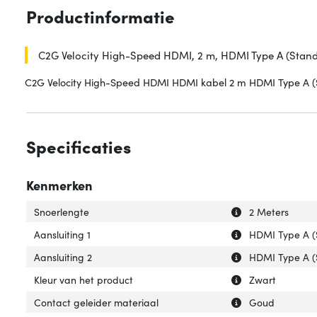
Productinformatie
C2G Velocity High-Speed HDMI, 2 m, HDMI Type A (Stand
C2G Velocity High-Speed HDMI HDMI kabel 2 m HDMI Type A 
Specificaties
Kenmerken
Uitleg over 'Snoe
Verberg uitleg o
Snoerlengte
2 Meters
Uitleg over 'Aansl
Verberg uitleg ov
Aansluiting 1
HDMI Type A 
Uitleg over 'Aansl
Verberg uitleg ov
Aansluiting 2
HDMI Type A 
Uitleg over 'Kleu
Verberg uitleg ov
Kleur van het product
Zwart
Uitleg over 'Con
Verberg uitleg o
Contact geleider materiaal
Goud