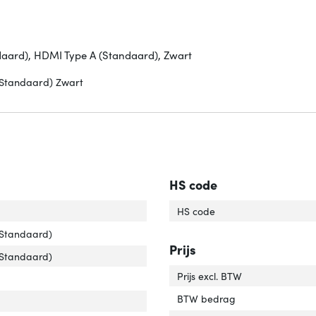
aard), HDMI Type A (Standaard), Zwart
(Standaard) Zwart
HS code
rlengte'
ver 'Snoerlengte'
HS code
uiting 1'
er 'Aansluiting 1'
(Standaard)
Prijs
uiting 2'
er 'Aansluiting 2'
(Standaard)
Prijs excl. BTW
r van het product'
er 'Kleur van het product'
BTW bedrag
tact geleider materiaal'
ver 'Contact geleider materiaal'