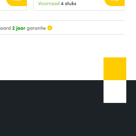
Voorraad
4 stuks
daard
2 jaar
garantie