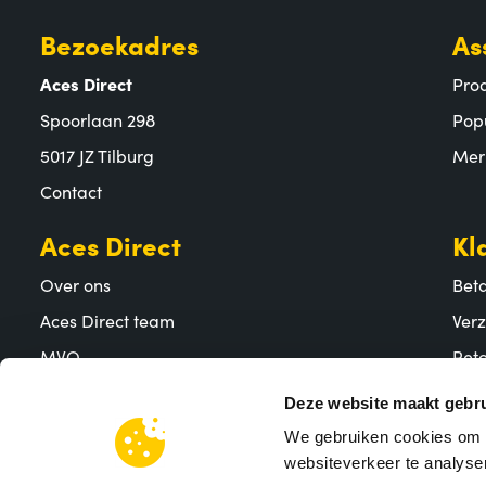
Bezoekadres
As
Aces Direct
Pro
Spoorlaan 298
Pop
5017 JZ Tilburg
Mer
Contact
Aces Direct
Kl
Over ons
Bet
Aces Direct team
Ver
MVO
Reto
Vacatures
Vee
Deze website maakt gebru
We gebruiken cookies om c
websiteverkeer te analyser