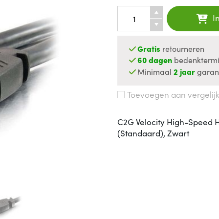
I
Gratis
retourneren
60 dagen
bedenktermi
Minimaal
2 jaar
garan
Toevoegen aan vergelij
C2G Velocity High-Speed 
(Standaard), Zwart