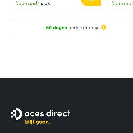
Voorraad
1 stuk
Voorraad
60 dagen
bedenktermijn