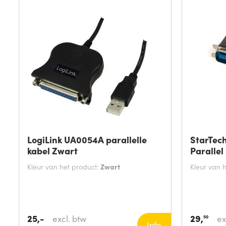
LogiLink UA0054A parallelle
StarTec
kabel Zwart
Parallel
Kleur van het product:
Zwart
Kleur van 
25,-
29,
excl. btw
ex
50
Info