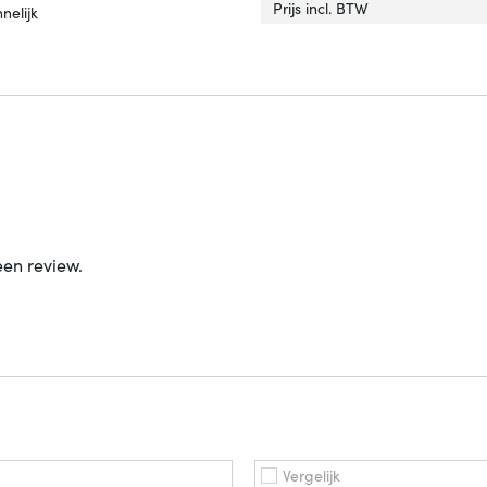
Prijs incl. BTW
lacht connector'
ver 'Geslacht connector'
nelijk
een review.
Vergelijk