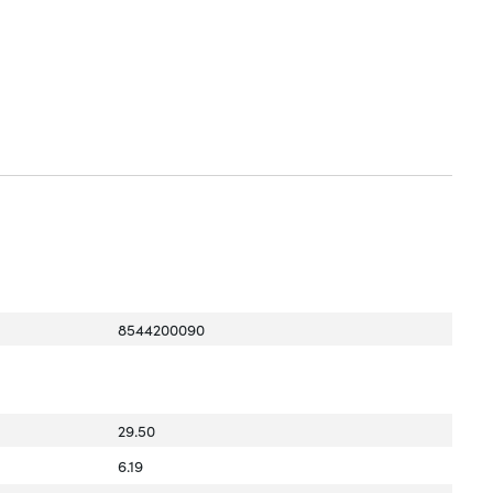
8544200090
29.50
6.19