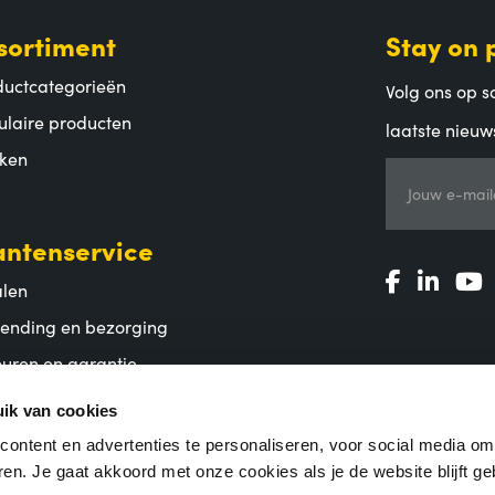
sortiment
Stay on 
ductcategorieën
Volg ons op so
ulaire producten
laatste nieuw
ken
Jouw e-mail
antenservice
alen
zending en bezorging
uren en garantie
lgestelde vragen
ik van cookies
ontent en advertenties te personaliseren, voor social media o
en. Je gaat akkoord met onze cookies als je de website blijft ge