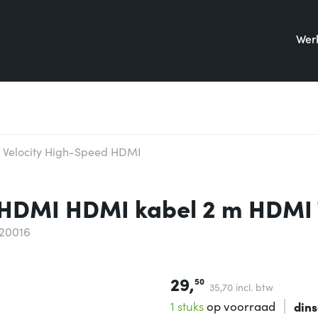
Werk
 Velocity High-Speed HDMI
 HDMI HDMI kabel 2 m HDMI 
20016
29,
50
35,
70
incl. btw
1 stuks
op voorraad
din