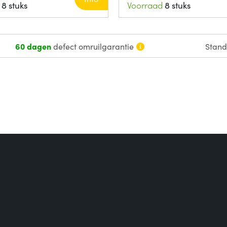
8 stuks
Voorraad
8 stuks
60 dagen
defect omruilgarantie
Stan