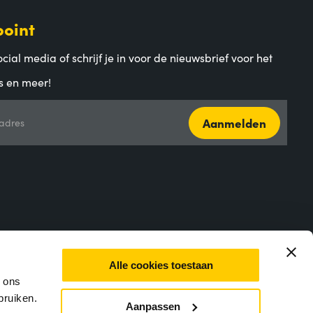
point
cial media of schrijf je in voor de nieuwsbrief voor het
s en meer!
Aanmelden
adres
Alle cookies toestaan
m ons
bruiken.
Aanpassen