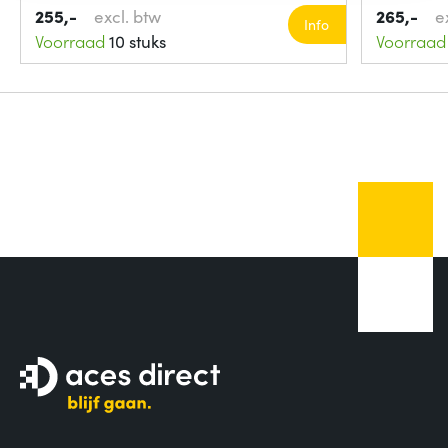
255,-
excl. btw
265,-
e
Info
Voorraad
10 stuks
Voorraad