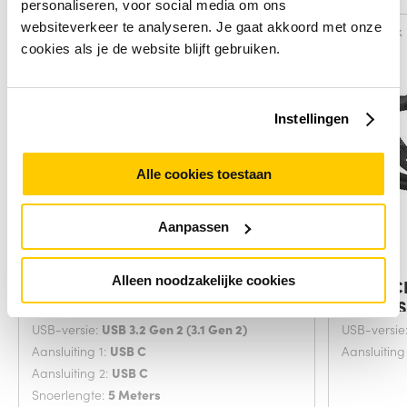
personaliseren, voor social media om ons
websiteverkeer te analyseren. Je gaat akkoord met onze
Vergelijk
Vergelijk
cookies als je de website blijft gebruiken.
Instellingen
Alle cookies toestaan
Aanpassen
Alleen noodzakelijke cookies
ACT USB-C 3.2 Gen2 Active Optical
Zebra C
Cable
kabel US
USB-versie:
USB 3.2 Gen 2 (3.1 Gen 2)
USB-versie
Aansluiting 1:
USB C
Aansluiting
Aansluiting 2:
USB C
Snoerlengte:
5 Meters