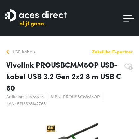
USB kabels
Zakelijke IT-partner
Vivolink PROUSBCMM8OP USB-
kabel USB 3.2 Gen 2x2 8 m USB C
60
Artikelnr: 20378626
MPN: PROUSBCMM8OP
EAN: 5715328142763