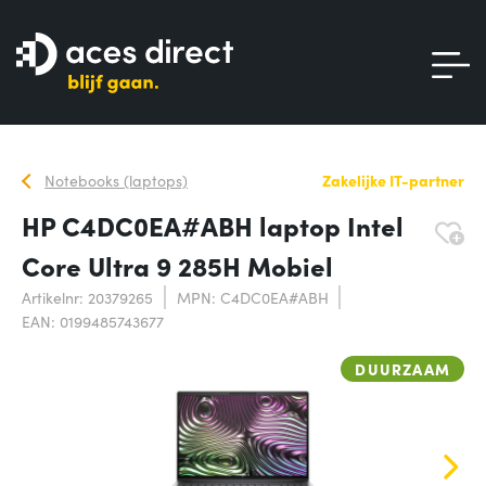
Notebooks (laptops)
Zakelijke IT-partner
HP C4DC0EA#ABH laptop Intel
Core Ultra 9 285H Mobiel
Artikelnr: 20379265
MPN: C4DC0EA#ABH
EAN: 0199485743677
DUURZAAM