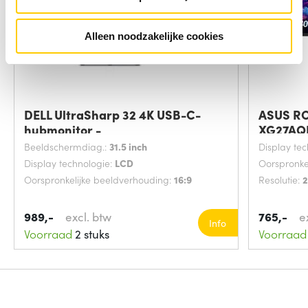
Alleen noodzakelijke cookies
DELL UltraSharp 32 4K USB-C-
ASUS RO
hubmonitor -
XG27AQ
Beeldschermdiag.:
31.5 inch
Display te
Display technologie:
LCD
Oorspronke
Oorspronkelijke beeldverhouding:
16:9
Resolutie:
2
989,-
excl. btw
765,-
e
Info
Voorraad
2 stuks
Voorraad