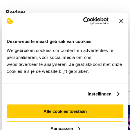
Review
Beoordelingen binnenkort beschikbaar
Deel je ervaring met het product door het schrijven van een
Deze website maakt gebruik van cookies
review.
We gebruiken cookies om content en advertenties te
personaliseren, voor social media om ons
Schrijf een review
websiteverkeer te analyseren. Je gaat akkoord met onze
cookies als je de website blijft gebruiken.
Alternatieven
Instellingen
Vergelijk
Vergelijk
Alle cookies toestaan
Aanpassen