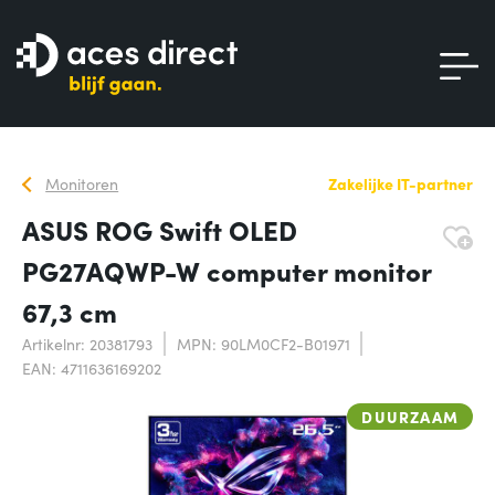
Monitoren
Zakelijke IT-partner
ASUS ROG Swift OLED
PG27AQWP-W computer monitor
67,3 cm
Artikelnr: 20381793
MPN: 90LM0CF2-B01971
EAN: 4711636169202
DUURZAAM