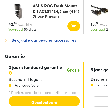
ASUS ROG Desk Mount
Kit ACL01 124,5 cm (49")
Zilver Bureau
42,
15,
50
50
excl. btw
excl.
Voorraad
50 stuks
Voorraad
2
Bekijk alle aanbevolen accessoires
Garantie
2 jaar standaard garantie
5 jaar g
Gratis
Bescherm
Beschermt tegen:
Fabric
Fabricagefouten
*
Fabrieksgarantie kan langer zijn dan 2 jaar
Geselecteerd