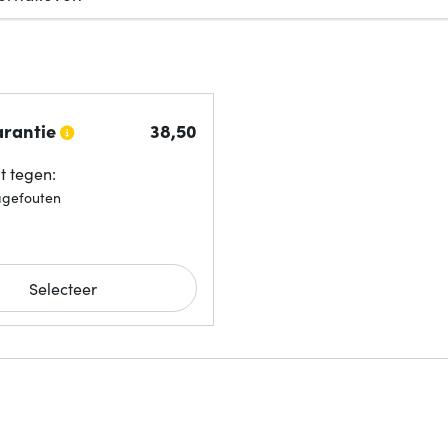
arantie
38,
50
 tegen:
agefouten
Selecteer