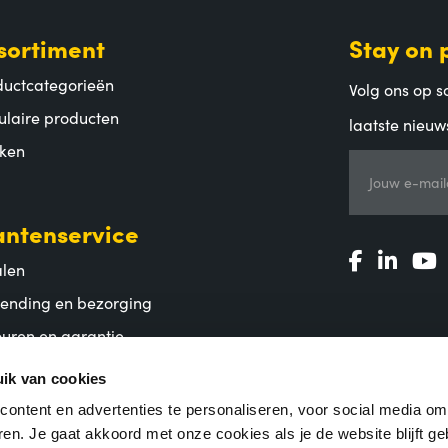
sortiment
Stay on 
ductcategorieën
Volg ons op so
ulaire producten
laatste nieuw
ken
Jouw e-mail
antenservice
alen
zending en bezorging
uren en garantie
lgestelde vragen
ik van cookies
ontent en advertenties te personaliseren, voor social media o
en. Je gaat akkoord met onze cookies als je de website blijft ge