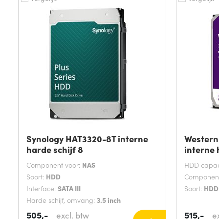
Synology HAT3320-8T interne
Western
harde schijf 8
interne
Component voor:
NAS
HDD capaci
Soort:
HDD
Component
Interface:
SATA III
Soort:
HDD
Harde schijf, omvang:
3.5 inch
505,-
515,-
excl. btw
e