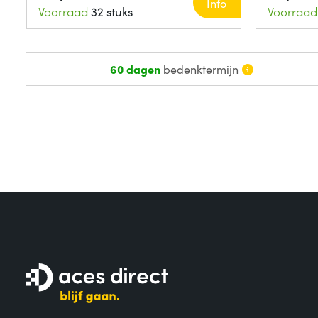
Info
Voorraad
32 stuks
Voorraad
60 dagen
bedenktermijn