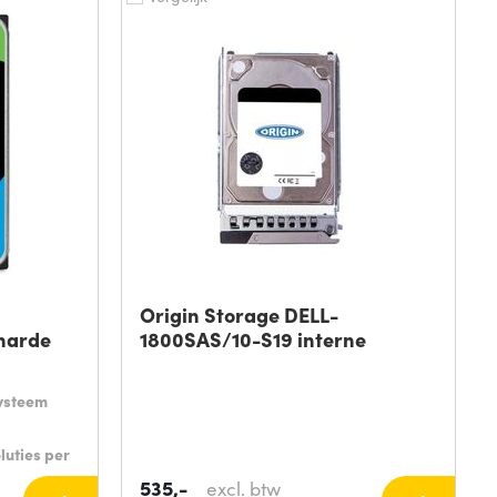
Origin Storage DELL-
harde
1800SAS/10-S19 interne
ysteem
luties per
535,-
excl. btw