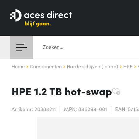
Home
Componenten
Harde schijven (intern)
HPE
HPE 1.2 TB hot-swap
Artikelnr: 20384211
MPN: 846294-001
EAN: 5715