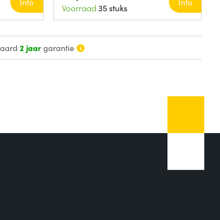
Info
Info
Voorraad
35 stuks
daard
2 jaar
garantie