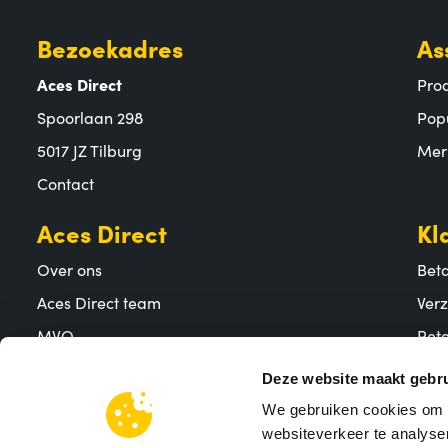
Bezoekadres
As
Aces Direct
Pro
Spoorlaan 298
Pop
5017 JZ Tilburg
Mer
Contact
Aces Direct
Kl
Over ons
Bet
Aces Direct team
Ver
MVO
Reto
Vacatures
Vee
Deze website maakt gebru
We gebruiken cookies om c
websiteverkeer te analyser