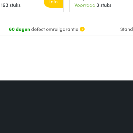
Info
193 stuks
Voorraad
3 stuks
60 dagen
defect omruilgarantie
Stan