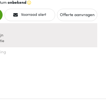
atum
onbekend
Offerte aanvragen
Voorraad alert
jn
tie
king