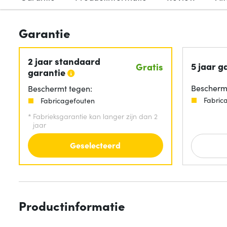
Garantie
2 jaar standaard
5 jaar g
Gratis
garantie
Beschermt
Beschermt tegen:
Fabric
Fabricagefouten
*
Fabrieksgarantie kan langer zijn dan 2
jaar
Geselecteerd
Productinformatie