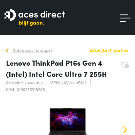
Notebooks (laptops)
Zakelijke IT-partner
Lenovo ThinkPad P16s Gen 4
(Intel) Intel Core Ultra 7 255H
Artikelnr: 20387999
MPN: 21QV000BMH
EAN: 0199271708286