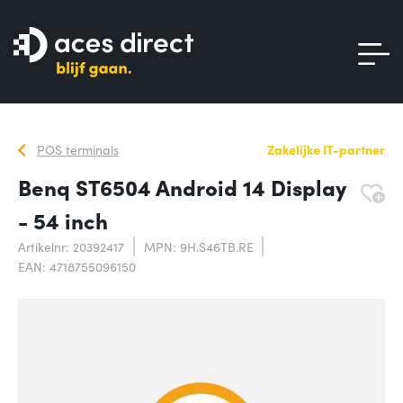
POS terminals
Zakelijke IT-partner
Benq ST6504 Android 14 Display
- 54 inch
Artikelnr: 20392417
MPN: 9H.S46TB.RE
EAN: 4718755096150