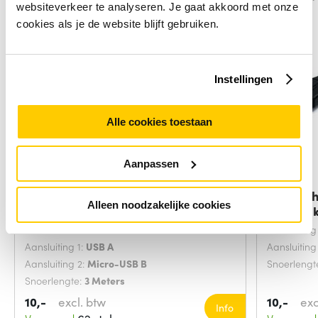
websiteverkeer te analyseren. Je gaat akkoord met onze
cookies als je de website blijft gebruiken.
Instellingen
Alle cookies toestaan
Aanpassen
Microconnect USBABMICRO3G
StarTec
Alleen noodzakelijke cookies
USB-kabel USB
Verleng
USB-versie:
USB 2.0
Aansluiting
Aansluiting 1:
USB A
Aansluiting
Aansluiting 2:
Micro-USB B
Snoerlengt
Snoerlengte:
3 Meters
10,-
excl. btw
10,-
exc
Info