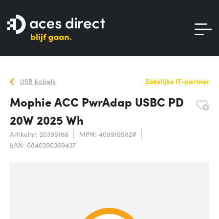
USB kabels
Zakelijke IT-partner
Mophie ACC PwrAdap USBC PD
20W 2025 Wh
Artikelnr: 20395166
MPN: 409919982#
EAN: 0840390369437