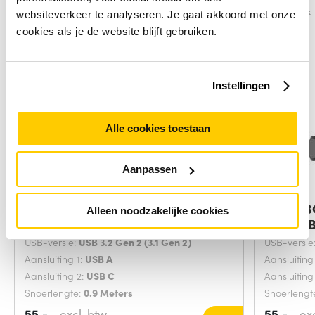
Vergelijk
Vergelijk
websiteverkeer te analyseren. Je gaat akkoord met onze
cookies als je de website blijft gebruiken.
Instellingen
Alle cookies toestaan
Aanpassen
Belkin USB-A - USB-C, 0.9m USB-
Belkin 
Alleen noodzakelijke cookies
kabel USB
Flex USB
USB-versie:
USB 3.2 Gen 2 (3.1 Gen 2)
USB-versie
Aansluiting 1:
USB A
Aansluiting
Aansluiting 2:
USB C
Aansluiting
Snoerlengte:
0.9 Meters
Snoerlengt
55,-
excl. btw
55,-
ex