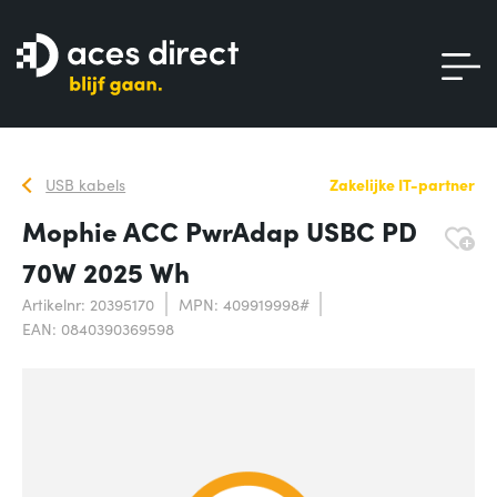
USB kabels
Zakelijke IT-partner
Mophie ACC PwrAdap USBC PD
70W 2025 Wh
Artikelnr: 20395170
MPN: 409919998#
EAN: 0840390369598