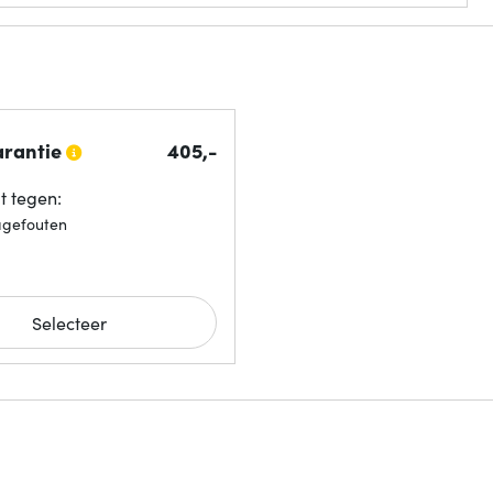
arantie
405,-
 tegen:
agefouten
Selecteer