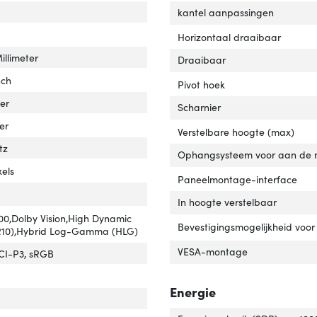
hoek, horizontaal'
er 'Kijkhoek, horizontaal'
kantel aanpassingen
oek, verticaal'
er 'Kijkhoek, verticaal'
Horizontaal draaibaar
 pitch'
er 'Pixel pitch'
illimeter
Draaibaar
nch
Pivot hoek
tte beeld (horizontaal)'
er 'Grootte beeld (horizontaal)'
ter
Scharnier
tte beeld (verticaal)'
er 'Grootte beeld (verticaal)'
er
Verstelbare hoogte (max)
tz
Ophangsysteem voor aan de 
utie'
er 'Resolutie'
xels
Paneelmontage-interface
In hoogte verstelbaar
00,Dolby Vision,High Dynamic
Bevestigingsmogelijkheid voor
R10),Hybrid Log-Gamma (HLG)
VESA-montage
CI-P3, sRGB
Energie