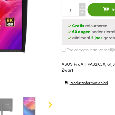
I
Gratis
retourneren
60 dagen
bedenktermi
Minimaal
2 jaar
garan
Toevoegen aan vergelij
ASUS ProArt PA32KCX, 81,3 c
Zwart
Productinformatieblad
(opent in nieuw venster)