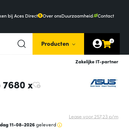
en bij Aces Direct
Over ons
Duurzaamheid
Contact
5
0
Producten
Zakelijke IT-partner
 7680 x
Lease voor
257,
23
p/m
sdag 11-08-2026
geleverd