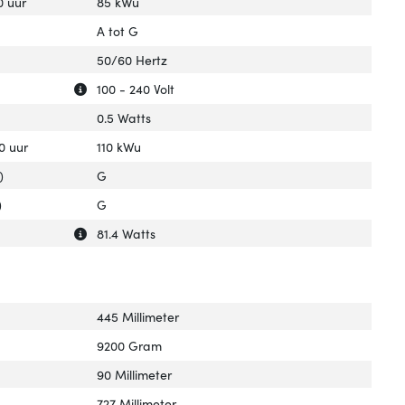
0 uur
85 kWu
A tot G
50/60 Hertz
Uitleg over 'AC-ingangsspanning'
Verberg uitleg over 'AC-ingangsspanning'
100 - 240 Volt
0.5 Watts
0 uur
110 kWu
)
G
)
G
Uitleg over 'Stroomverbruik (typisch)'
Verberg uitleg over 'Stroomverbruik (typisch)'
81.4 Watts
445 Millimeter
9200 Gram
90 Millimeter
727 Millimeter