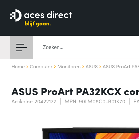
Home
Computer
Monitoren
ASUS
ASUS ProArt PA
ASUS ProArt PA32KCX comp
Artikelnr: 20422177
MPN: 90LM08C0-B01K70
EA