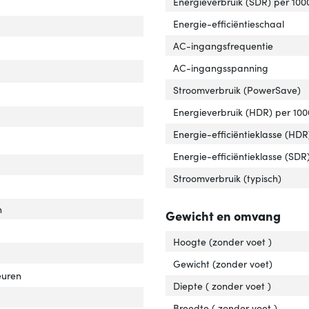
Energieverbruik (SDR) per 100
Energie-efficiëntieschaal
ldschermdiag.'
ver 'Beeldschermdiag.'
AC-ingangsfrequentie
AC-ingangsspanning
reflectiescherm'
er 'Antireflectiescherm'
Stroomverbruik (PowerSave)
spronkelijke beeldverhouding'
ver 'Oorspronkelijke beeldverhouding'
Energieverbruik (HDR) per 100
lay technologie'
er 'Display technologie'
Energie-efficiëntieklasse (HDR
chscreen'
ver 'Touchscreen'
Energie-efficiëntieklasse (SDR
ype'
ver 'HD type'
Stroomverbruik (typisch)
onstijd'
er 'Responstijd'
n
Gewicht en omvang
ische contrastverhouding'
ver 'Typische contrastverhouding'
Hoogte (zonder voet )
Gewicht (zonder voet)
leuren
Diepte ( zonder voet )
Breedte ( zonder voet )