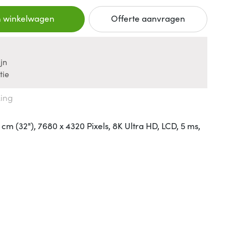
n winkelwagen
Offerte aanvragen
jn
tie
king
m (32"), 7680 x 4320 Pixels, 8K Ultra HD, LCD, 5 ms,