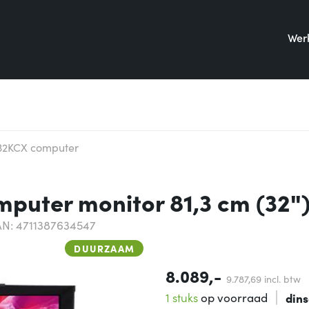
Werk
32KCX computer
uter monitor 81,3 cm (32")
N: 4711387634547
DUURZAAM
8.089,-
9.787,
69
incl. btw
1 stuks
op voorraad
din