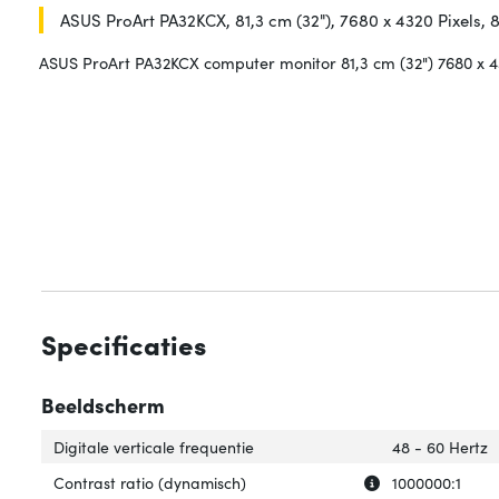
ASUS ProArt PA32KCX, 81,3 cm (32"), 7680 x 4320 Pixels, 
ASUS ProArt PA32KCX computer monitor 81,3 cm (32") 7680 x 4
Specificaties
Beeldscherm
Digitale verticale frequentie
48 - 60 Hertz
Uitleg over 'Cont
Verberg uitleg o
Contrast ratio (dynamisch)
1000000:1