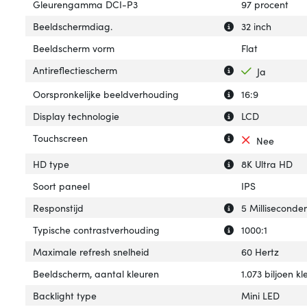
Gleurengamma DCI-P3
97 procent
Uitleg over 'Bee
Verberg uitleg o
Beeldschermdiag.
32 inch
Beeldscherm vorm
Flat
Uitleg over 'Anti
Verberg uitleg ov
Antireflectiescherm
Ja
Uitleg over 'Oor
Verberg uitleg o
Oorspronkelijke beeldverhouding
16:9
Uitleg over 'Disp
Verberg uitleg ov
Display technologie
LCD
Uitleg over 'Tou
Verberg uitleg o
Touchscreen
Nee
Uitleg over 'HD t
Verberg uitleg o
HD type
8K Ultra HD
Soort paneel
IPS
Uitleg over 'Resp
Verberg uitleg ov
Responstijd
5 Milliseconde
Uitleg over 'Typ
Verberg uitleg o
Typische contrastverhouding
1000:1
Maximale refresh snelheid
60 Hertz
Beeldscherm, aantal kleuren
1.073 biljoen k
Backlight type
Mini LED