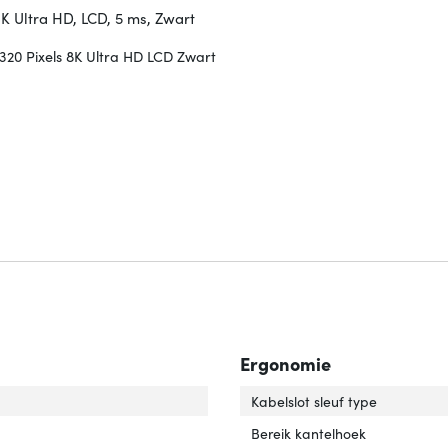
8K Ultra HD, LCD, 5 ms, Zwart
320 Pixels 8K Ultra HD LCD Zwart
Ergonomie
Kabelslot sleuf type
rast ratio (dynamisch)'
ver 'Contrast ratio (dynamisch)'
Bereik kantelhoek