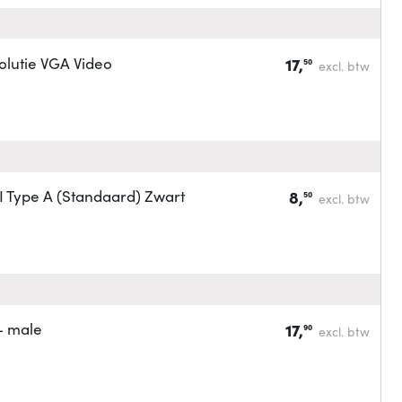
lutie VGA Video
17,
50
excl. btw
Type A (Standaard) Zwart
8,
50
excl. btw
- male
17,
90
excl. btw