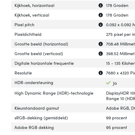
Uitleg over 'Kijk
Verberg uitleg ov
Kijkhoek, horizontaal
178 Graden
Uitleg over 'Kijkh
Verberg uitleg ov
Kijkhoek, verticaal
178 Graden
Uitleg over 'Pixel
Verberg uitleg ov
Pixel pitch
0.092 x 0.092 M
Pixeldichtheid
275 pixel per i
Uitleg over 'Groo
Verberg uitleg ov
Grootte beeld (horizontaal)
708.48 Millime
Uitleg over 'Groo
Verberg uitleg ov
Grootte beeld (verticaal)
398.52 Millimet
Digitale horizontale frequentie
15 - 135 Kiloher
Uitleg over 'Resol
Verberg uitleg ov
Resolutie
7680 x 4320 Pi
HDR-ondersteuning
Ja
High Dynamic Range (HDR)-technologie
DisplayHDR 10
Range 10 (HD
Kleurstandaard gamut
Adobe RGB, D
sRGB-dekking (gemiddeld)
99 procent
Adobe RGB dekking
95 procent