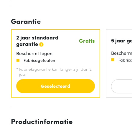
Garantie
2 jaar standaard
5 jaar g
Gratis
garantie
Beschermt
Beschermt tegen:
Fabric
Fabricagefouten
*
Fabrieksgarantie kan langer zijn dan 2
jaar
Geselecteerd
Productinformatie