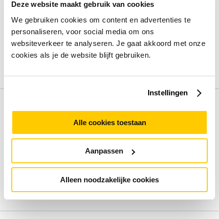
Switch type
Managed
Deze website maakt gebruik van cookies
Power over Ethernet (PoE)
Ja
We gebruiken cookies om content en advertenties te
Type basis-switching RJ-45 Ethernet-poorten
2.5G
personaliseren, voor social media om ons
Ethernet (100/1000/2500)
websiteverkeer te analyseren. Je gaat akkoord met onze
Koperen ethernetbekabelingstechnologie
2.5GBASE-
cookies als je de website blijft gebruiken.
T,100BASE-T,1000BASE-T
Bekijk alle specificaties
Instellingen
Review
Alle cookies toestaan
Beoordelingen binnenkort beschikbaar
Aanpassen
Deel je ervaring met het product door het schrijven van een
review.
Alleen noodzakelijke cookies
Schrijf een review