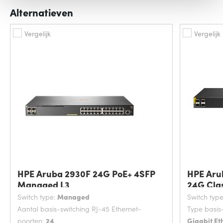
Alternatieven
Vergelijk
Vergelijk
HPE Aruba 2930F 24G PoE+ 4SFP
HPE Aru
Managed L3
24G Cla
Switch type:
Managed
Switch typ
Aantal basis-switching RJ-45 Ethernet-
Type basis
poorten:
24
Gigabit Et