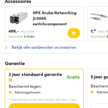
Accessoires
HPE Aruba Networking
JL086A
switchcomponent
Voeding
499,-
7,
90
excl. btw
excl. 
Voorraad
4 stuks
Voorraad
9
Bekijk alle aanbevolen accessoires
Garantie
2 jaar standaard garantie
5 jaar g
Gratis
Bescherm
Beschermt tegen:
Fabric
Fabricagefouten
*
Fabrieksgarantie kan langer zijn dan 2 jaar