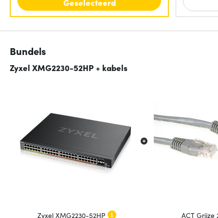
Geselecteerd
Bundels
Zyxel XMG2230-52HP + kabels
Zyxel XMG2230-52HP
ACT Grijze