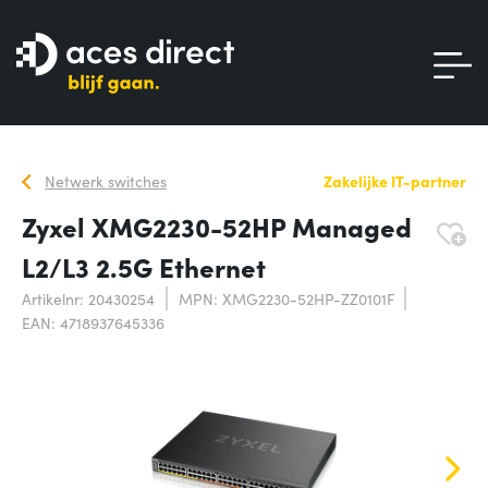
Netwerk switches
Zakelijke IT-partner
Zyxel XMG2230-52HP Managed
L2/L3 2.5G Ethernet
Artikelnr: 20430254
MPN: XMG2230-52HP-ZZ0101F
EAN: 4718937645336