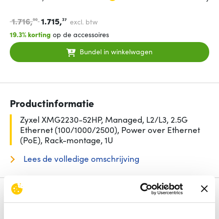
1.716,
1.715,
90
37
excl. btw
19.3% korting
op de accessoires
Bundel in winkelwagen
Productinformatie
Zyxel XMG2230-52HP, Managed, L2/L3, 2.5G
Ethernet (100/1000/2500), Power over Ethernet
(PoE), Rack-montage, 1U
Lees de volledige omschrijving
Specificaties
Aantal basis-switching RJ-45 Ethernet-poorten
48