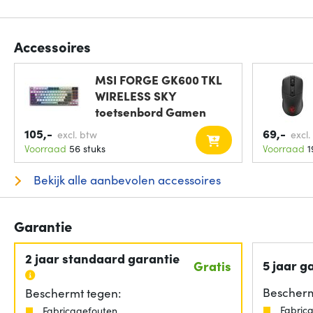
Accessoires
MSI FORGE GK600 TKL
WIRELESS SKY
toetsenbord Gamen
USB +
105,-
69,-
excl. btw
excl.
Voorraad
56 stuks
Voorraad
1
Bekijk alle aanbevolen accessoires
Garantie
2 jaar standaard garantie
5 jaar g
Gratis
Bescherm
Beschermt tegen:
Fabric
Fabricagefouten