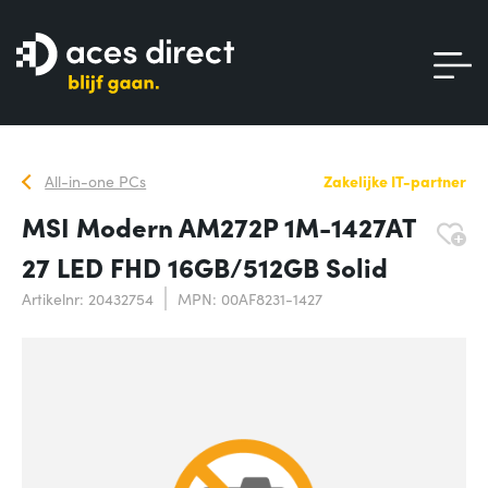
All-in-one PCs
Zakelijke IT-partner
MSI Modern AM272P 1M-1427AT
27 LED FHD 16GB/512GB Solid
Artikelnr: 20432754
MPN: 00AF8231-1427