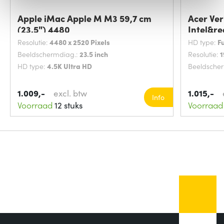
Apple iMac Apple M M3 59,7 cm
Acer Ver
(23.5") 4480
Intel&re
Resolutie:
4480 x 2520 Pixels
HD type:
F
Beeldschermdiag.:
23.5 inch
Resolutie:
1
HD type:
4.5K Ultra HD
Beeldsche
1.009,-
excl. btw
1.015,-
Info
Voorraad
12 stuks
Voorraad