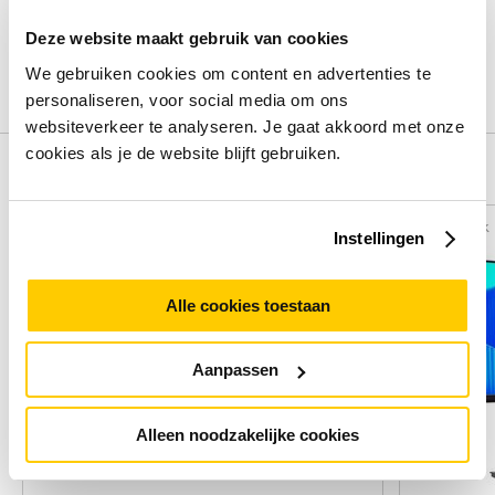
Deel je ervaring met het product door het schrijven van een
review.
Deze website maakt gebruik van cookies
We gebruiken cookies om content en advertenties te
Schrijf een review
personaliseren, voor social media om ons
websiteverkeer te analyseren. Je gaat akkoord met onze
cookies als je de website blijft gebruiken.
Alternatieven
Vergelijk
Vergelijk
Instellingen
Alle cookies toestaan
Aanpassen
Alleen noodzakelijke cookies