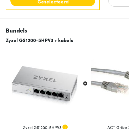
Geselecteerd
Bundels
Zyxel GS1200-5HPV3 + kabels
Zyxel GS1200-5HPV3
ACT Grijze