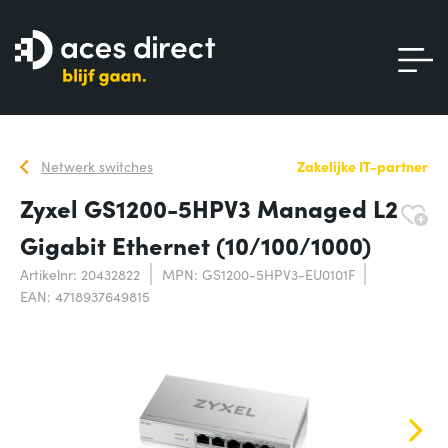
Netwerk switches
Zakelijke IT-partner
Zyxel GS1200-5HPV3 Managed L2
Gigabit Ethernet (10/100/1000)
Artikelnr: 20432822
MPN: GS1200-5HPV3-EU0101F
EAN: 4718937649815