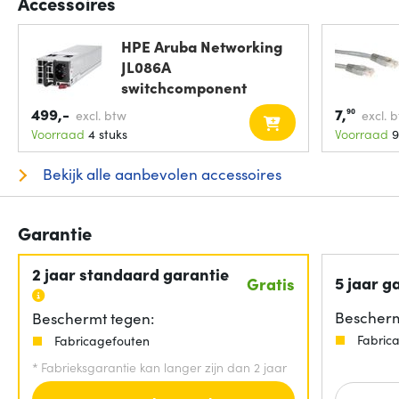
Accessoires
HPE Aruba Networking
JL086A
switchcomponent
Voeding
499,-
7,
90
excl. btw
excl. 
Voorraad
4 stuks
Voorraad
9
Bekijk alle aanbevolen accessoires
Garantie
2 jaar standaard garantie
5 jaar g
Gratis
Bescherm
Beschermt tegen:
Fabric
Fabricagefouten
*
Fabrieksgarantie kan langer zijn dan 2 jaar