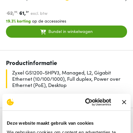
62,
61,
90
37
excl. btw
19.3% korting
op de accessoires
Bundel in winkelwagen
Productinformatie
Zyxel GS1200-5HPV3, Managed, L2, Gigabit
Ethernet (10/100/1000), Full duplex, Power over
Ethernet (PoE), Desktop
Lees de volledige omschrijving
Specificaties
Deze website maakt gebruik van cookies
Aantal basis-switching RJ-45 Ethernet-poorten
5
We gebruiken cookies om content en advertenties te