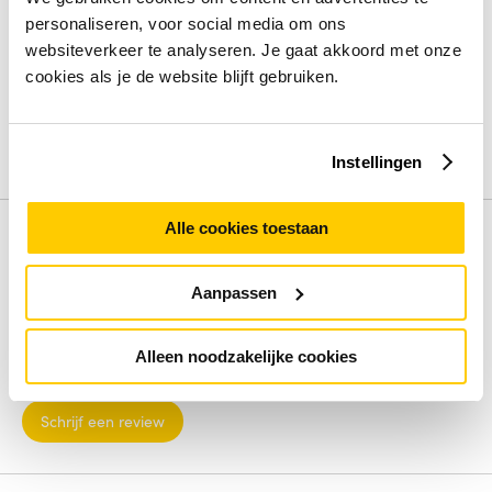
Switch type
Managed
personaliseren, voor social media om ons
Power over Ethernet (PoE)
Ja
websiteverkeer te analyseren. Je gaat akkoord met onze
Type basis-switching RJ-45 Ethernet-poorten
Gigabit
cookies als je de website blijft gebruiken.
Ethernet (10/100/1000)
Koperen ethernetbekabelingstechnologie
10BASE-
T,100BASE-T,1000BASE-T
Instellingen
Bekijk alle specificaties
Alle cookies toestaan
Review
Aanpassen
Beoordelingen binnenkort beschikbaar
Deel je ervaring met het product door het schrijven van een
Alleen noodzakelijke cookies
review.
Schrijf een review