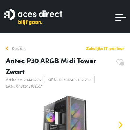
Kasten
Zakelijke IT-partner
Antec P30 ARGB Midi Tower
Zwart
Artikelnr: 20443276
MPN: 0-761345-10255-1
EAN: 0761345102551