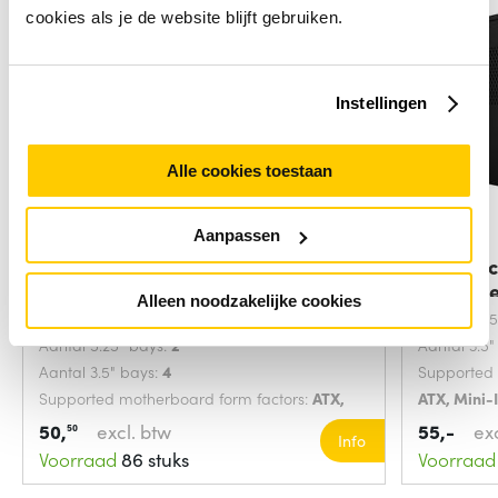
cookies als je de website blijft gebruiken.
Instellingen
Alle cookies toestaan
Aanpassen
Chieftec CQ-01B-U3-OP
Chiefte
computerbehuizing
compute
Alleen noodzakelijke cookies
Soort:
PC
Aantal 5.2
Aantal 5.25" bays:
2
Aantal 3.5
Aantal 3.5" bays:
4
Supported 
Supported motherboard form factors:
ATX,
ATX, Mini-
micro ATX
Kleur van 
50,
excl. btw
55,-
ex
50
Info
Voorraad
86 stuks
Voorraad