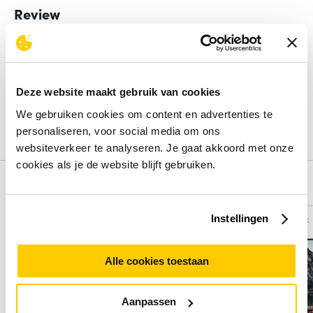
Review
Beoordelingen binnenkort beschikbaar
Deel je ervaring met het product door het schrijven van een
Deze website maakt gebruik van cookies
review.
We gebruiken cookies om content en advertenties te
Schrijf een review
personaliseren, voor social media om ons
websiteverkeer te analyseren. Je gaat akkoord met onze
cookies als je de website blijft gebruiken.
Alternatieven
Vergelijk
Vergelijk
Instellingen
Alle cookies toestaan
Aanpassen