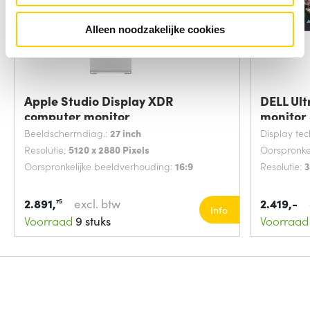
Alleen noodzakelijke cookies
Apple Studio Display XDR
DELL Ul
computer monitor
monitor
Beeldschermdiag.:
27 inch
Display te
Resolutie:
5120 x 2880 Pixels
Oorspronke
Oorspronkelijke beeldverhouding:
16:9
Resolutie:
3
2.891,
excl. btw
2.419,-
75
Info
Voorraad
9 stuks
Voorraad