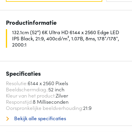
Productinformatie
132.1cm (52") 6K Ultra HD 6144 x 2560 Edge LED
IPS Black, 21:9, 400cd/m², 1.07B, 8ms, 178°/178°,
2000:1
Specificaties
Resolutie
6144 x 2560 Pixels
Beeldschermdiag.
52 inch
Kleur van het product
Zilver
Responstijd
8 Milliseconden
Oorspronkelijke beeldverhouding
21:9
Bekijk alle specificaties