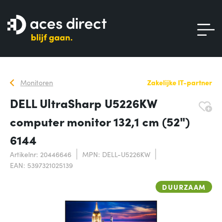
Monitoren
Zakelijke IT-partner
DELL UltraSharp U5226KW
computer monitor 132,1 cm (52")
6144
Artikelnr: 20446646
MPN: DELL-U5226KW
EAN: 5397321025139
DUURZAAM