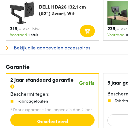
DELL HDA26 132,1 cm
(52") Zwart, Wit
319,-
235,-
excl. btw
exc
Voorraad
1 stuk
Voorraad
1
Bekijk alle aanbevolen accessoires
Garantie
2 jaar standaard garantie
5 jaar g
Gratis
Bescherm
Beschermt tegen:
Fabric
Fabricagefouten
*
Fabrieksgarantie kan langer zijn dan 2 jaar
Geselecteerd