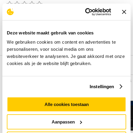
Beoordelingen binnenkort beschikbaar
Deel je ervaring met het product door het schrijven van een
review.
Deze website maakt gebruik van cookies
Schrijf een review
We gebruiken cookies om content en advertenties te
personaliseren, voor social media om ons
websiteverkeer te analyseren. Je gaat akkoord met onze
cookies als je de website blijft gebruiken.
Alternatieven
Vergelijk
Vergelijk
Instellingen
Alle cookies toestaan
Aanpassen