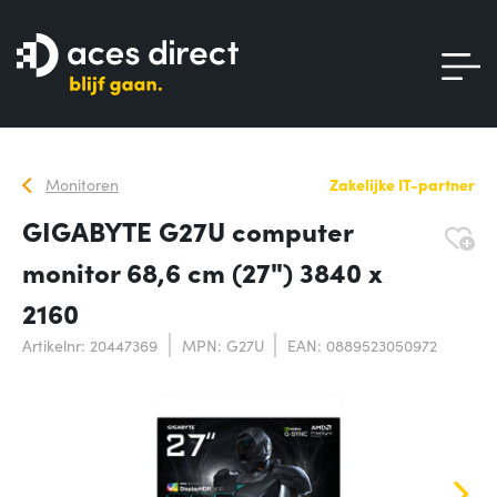
Monitoren
Zakelijke IT-partner
GIGABYTE G27U computer
monitor 68,6 cm (27") 3840 x
2160
Artikelnr: 20447369
MPN: G27U
EAN: 0889523050972