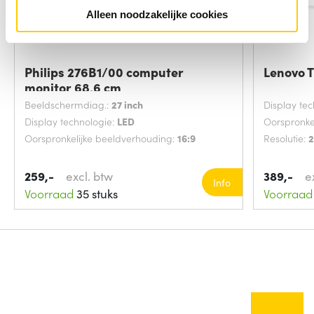
Alleen noodzakelijke cookies
Philips 276B1/00 computer
Lenovo 
monitor 68,6 cm
Beeldschermdiag.:
27 inch
Display te
Display technologie:
LED
Oorspronke
Oorspronkelijke beeldverhouding:
16:9
Resolutie:
2
259,-
excl. btw
389,-
e
Info
Voorraad
35 stuks
Voorraad