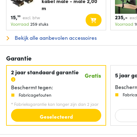
kabel male - male 2,00
m
15,
235,-
50
excl. btw
exc
Voorraad
259 stuks
Voorraad
1
Bekijk alle aanbevolen accessoires
Garantie
2 jaar standaard garantie
5 jaar g
Gratis
Bescherm
Beschermt tegen:
Fabric
Fabricagefouten
*
Fabrieksgarantie kan langer zijn dan 2 jaar
Geselecteerd