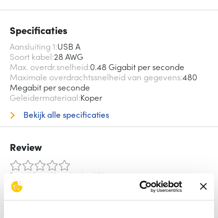
Specificaties
Aansluiting 1
USB A
Soort kabel
28 AWG
Max. overdr.snelheid
0.48 Gigabit per seconde
Maximale overdrachtssnelheid van gegevens
480
Megabit per seconde
Geleidermateriaal
Koper
Bekijk alle specificaties
Review
Beoordelingen binnenkort beschikbaar
Deel je ervaring met het product door het schrijven van een
review.