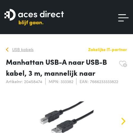
USB kabels
Zakelijke IT-partner
Manhattan USB-A naar USB-B
kabel, 3 m, mannelijk naar
Artikelnr: 20458474
MPN: 333382
EAN: 7666233333822