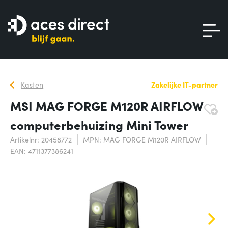
Kasten
Zakelijke IT-partner
MSI MAG FORGE M120R AIRFLOW
computerbehuizing Mini Tower
Artikelnr: 20458772
MPN: MAG FORGE M120R AIRFLOW
EAN: 4711377386241