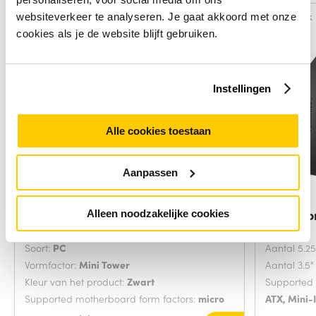
Vergelijk
Vergelijk
websiteverkeer te analyseren. Je gaat akkoord met onze
cookies als je de website blijft gebruiken.
Instellingen
Alle cookies toestaan
Aanpassen
Chieftec CT-01B-OP
Sharkoo
Alleen noodzakelijke cookies
computerbehuizing Mini
Soort:
PC
Aantal 5.2
Vormfactor:
Mini Tower
Aantal 3.5
Kleur van het product:
Zwart
Supported 
Supported motherboard form factors:
micro
ATX, Mini-
ATX
Kleur van 