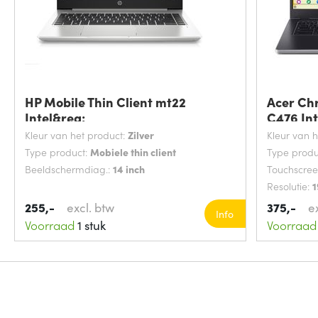
HP Mobile Thin Client mt22
Acer Ch
Intel&reg;
C476 Int
Kleur van het product:
Zilver
Kleur van 
Type product:
Mobiele thin client
Type produ
Beeldschermdiag.:
14 inch
Touchscre
Resolutie:
1
255,-
excl. btw
375,-
e
Info
Voorraad
1 stuk
Voorraad