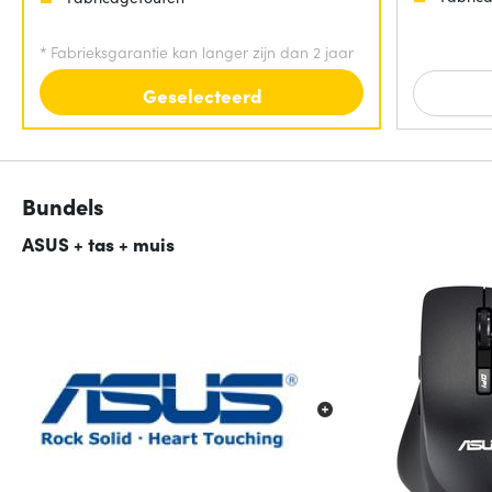
*
Fabrieksgarantie kan langer zijn dan 2 jaar
Geselecteerd
Bundels
ASUS + tas + muis