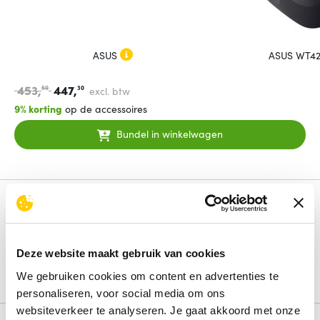
ASUS
ASUS WT42
453,
447,
50
30
excl. btw
9% korting
op de accessoires
Bundel in winkelwagen
Productinformatie
ASUS CR1104FTA-NS0401 N150 8/64 11.6
ChromeOS
Deze website maakt gebruik van cookies
Lees de volledige omschrijving
We gebruiken cookies om content en advertenties te
personaliseren, voor social media om ons
websiteverkeer te analyseren. Je gaat akkoord met onze