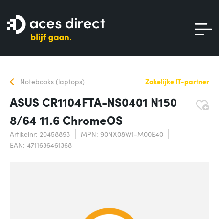
Notebooks (laptops)
Zakelijke IT-partner
ASUS CR1104FTA-NS0401 N150
8/64 11.6 ChromeOS
Artikelnr: 20458893
MPN: 90NX08W1-M00E40
EAN: 4711636461368