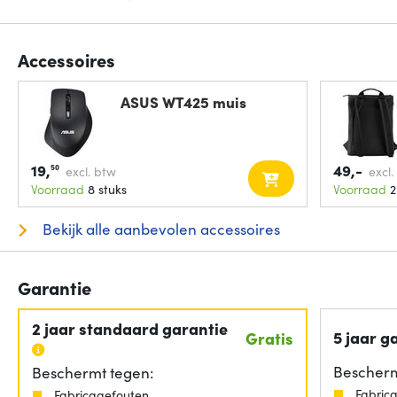
Accessoires
ASUS WT425 muis
19,
49,-
50
excl. btw
excl.
Voorraad
8 stuks
Voorraad
2
Bekijk alle aanbevolen accessoires
Garantie
2 jaar standaard garantie
5 jaar g
Gratis
Bescherm
Beschermt tegen:
Fabric
Fabricagefouten