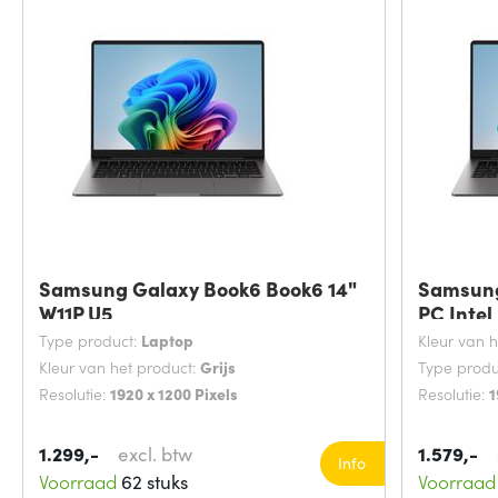
Samsung Galaxy Book6 Book6 14"
Samsung
W11P U5
PC Intel
Type product:
Laptop
Kleur van 
Kleur van het product:
Grijs
Type produ
Resolutie:
1920 x 1200 Pixels
Resolutie:
1
1.299,-
excl. btw
1.579,-
Info
Voorraad
62 stuks
Voorraad