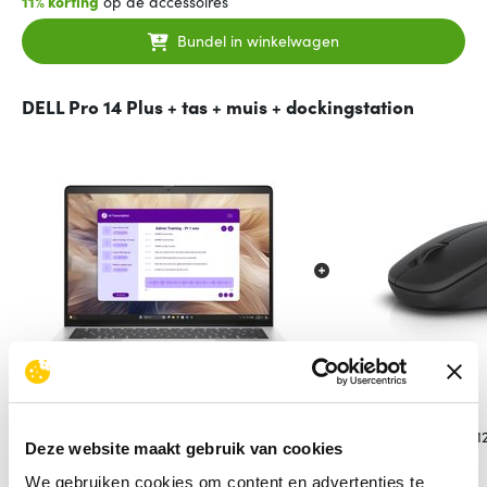
11% korting
op de accessoires
Bundel in winkelwagen
DELL Pro 14 Plus + tas + muis + dockingstation
DELL Pro 14 Plus
DELL WM12
Deze website maakt gebruik van cookies
We gebruiken cookies om content en advertenties te
80
76