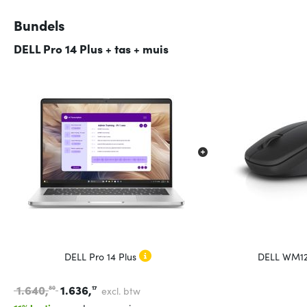
Bundels
DELL Pro 14 Plus + tas + muis
DELL Pro 14 Plus
DELL WM12
1.640,
1.636,
80
17
excl. btw