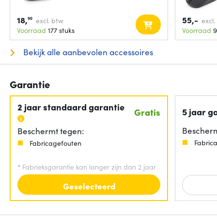
18,
55,-
90
excl. btw
excl.
Voorraad
177 stuks
Voorraad
9
Bekijk alle aanbevolen accessoires
Garantie
2 jaar standaard garantie
5 jaar g
Gratis
Bescherm
Beschermt tegen:
Fabric
Fabricagefouten
*
Fabrieksgarantie kan langer zijn dan 2 jaar
Geselecteerd