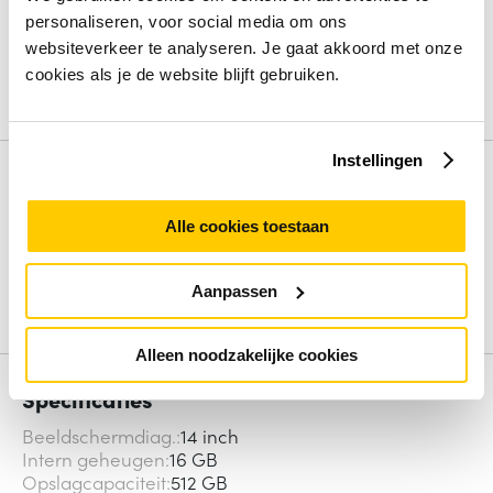
1.895,
1.877,
excl. btw
personaliseren, voor social media om ons
6% korting
op de accessoires
websiteverkeer te analyseren. Je gaat akkoord met onze
Bundel in winkelwagen
cookies als je de website blijft gebruiken.
Instellingen
Productinformatie
Intel Core Ultra 5 235U (12MB Cache), 16GB
Alle cookies toestaan
DDR5-SDRAM, 512GB SSD, 14" Full HD+ 1920 x
1200 IPS, Intel Graphics, LAN, WLAN, Webcam,
Windows 11 Pro 64-bit
Aanpassen
Alleen noodzakelijke cookies
Specificaties
Beeldschermdiag.
14 inch
Intern geheugen
16 GB
Opslagcapaciteit
512 GB