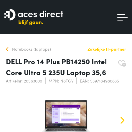
Notebooks (laptops)
Zakelijke IT-partner
DELL Pro 14 Plus PB14250 Intel
Core Ultra 5 235U Laptop 35,6
Artikelnr: 20563000
MPN: N8TGV
EAN: 5397184980835