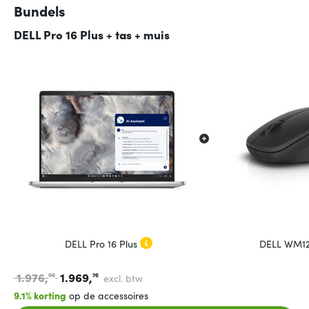
Bundels
DELL Pro 16 Plus + tas + muis
DELL Pro 16 Plus
DELL WM12
1.976,
1.969,
90
76
excl. btw
9.1% korting
op de accessoires