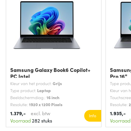
Samsung Galaxy Book6 Copilot+
Samsung
PC Intel
Pro 16"
Kleur van het product:
Grijs
Type produ
Type product:
Laptop
Kleur van 
Beeldschermdiag.:
16 inch
Touchscre
Resolutie:
1920 x 1200 Pixels
Resolutie:
2
1.379,-
excl. btw
1.935,-
Info
Voorraad
282 stuks
Voorraad