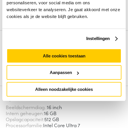
6.1% korting
op de accessoires
personaliseren, voor social media om ons
websiteverkeer te analyseren. Je gaat akkoord met onze
Bundel in winkelwagen
cookies als je de website blijft gebruiken.
Instellingen
Productinformatie
Intel Core Ultra 7 266V (12MB Cache), 16GB
Alle cookies toestaan
LPDDR5x-SDRAM, 512GB SSD, 16" Full HD+ 1920 x
1200 IPS, Intel Arc Graphics 140V, WLAN, Webcam,
Windows 11 Pro 64-bit
Aanpassen
Alleen noodzakelijke cookies
Specificaties
Beeldschermdiag.
16 inch
Intern geheugen
16 GB
Opslagcapaciteit
512 GB
Processorfamilie
Intel Core Ultra 7