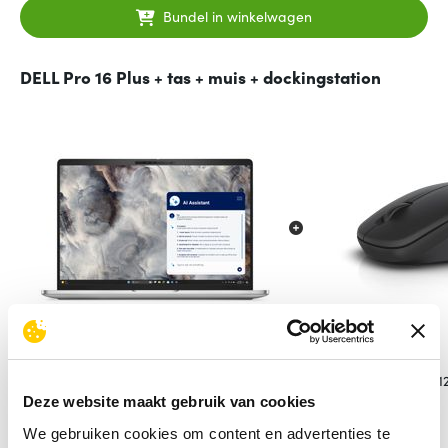
Bundel in winkelwagen
DELL Pro 16 Plus + tas + muis + dockingstation
DELL Pro 16 Plus
DELL WM12
Deze website maakt gebruik van cookies
2.231,
2.211,
90
35
excl. btw
We gebruiken cookies om content en advertenties te