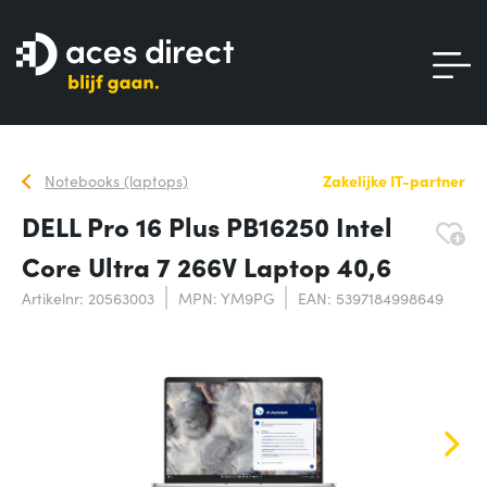
Notebooks (laptops)
Zakelijke IT-partner
DELL Pro 16 Plus PB16250 Intel
Core Ultra 7 266V Laptop 40,6
Artikelnr: 20563003
MPN: YM9PG
EAN: 5397184998649