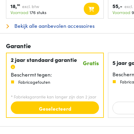
18,
55,-
90
excl. btw
excl.
Voorraad
176 stuks
Voorraad
9
Bekijk alle aanbevolen accessoires
Garantie
2 jaar standaard garantie
5 jaar g
Gratis
Bescherm
Beschermt tegen:
Fabric
Fabricagefouten
*
Fabrieksgarantie kan langer zijn dan 2 jaar
Geselecteerd