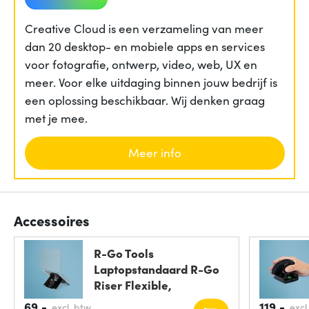
Creative Cloud is een verzameling van meer
dan 20 desktop- en mobiele apps en services
voor fotografie, ontwerp, video, web, UX en
meer. Voor elke uitdaging binnen jouw bedrijf is
een oplossing beschikbaar. Wij denken graag
met je mee.
Meer info
Accessoires
R-Go Tools
Laptopstandaard R-Go
Riser Flexible,
ergonomisch
69,-
119,-
excl. btw
excl