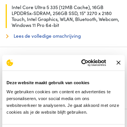
Intel Core Ultra 5 335 (12MB Cache), 16GB
LPDDR5x-SDRAM, 256GB SSD, 15" 3270 x 2180
Touch, Intel Graphics, WLAN, Bluetooth, Webcam,
Windows 11 Pro 64-bit
Lees de volledige omschrijving
Specificaties
Beeldschermdiag.
15 inch
Intern geheugen
16 GB
Opslagcapaciteit
256 GB
Deze website maakt gebruik van cookies
Processorfamilie
Intel Core Ultra 5
Besturingssysteem
Windows 11 Pro
We gebruiken cookies om content en advertenties te
personaliseren, voor social media om ons
Bekijk alle specificaties
websiteverkeer te analyseren. Je gaat akkoord met onze
cookies als je de website blijft gebruiken.
Review