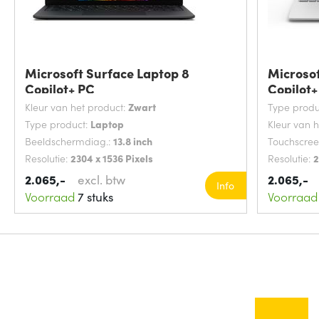
Microsoft Surface Laptop 8
Microsof
Copilot+ PC
Copilot+
Kleur van het product:
Zwart
Type produ
Type product:
Laptop
Kleur van 
Beeldschermdiag.:
13.8 inch
Touchscre
Resolutie:
2304 x 1536 Pixels
Resolutie:
2
2.065,-
excl. btw
2.065,-
Info
Voorraad
7 stuks
Voorraad