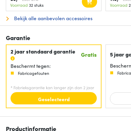
Voorraad
32 stuks
Voorraad
2
Bekijk alle aanbevolen accessoires
Garantie
2 jaar standaard garantie
5 jaar g
Gratis
Bescherm
Beschermt tegen:
Fabric
Fabricagefouten
*
Fabrieksgarantie kan langer zijn dan 2 jaar
Geselecteerd
Productinformatie