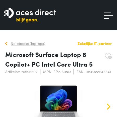
Notebooks (laptops)
Zakelijke IT-partner
Microsoft Surface Laptop 8
Copilot+ PC Intel Core Ultra 5
Artikelnr: 20596692
MPN: EP2-50813
EAN: 0196388645541