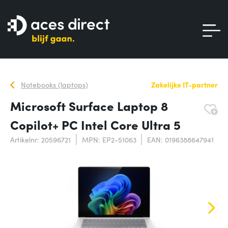
Notebooks (laptops)
Zakelijke IT-partner
Microsoft Surface Laptop 8
Copilot+ PC Intel Core Ultra 5
Artikelnr: 20596721
MPN: EP2-51063
EAN: 0196388647941