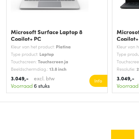
Microsoft Surface Laptop 8
Microsof
Copilot+ PC
Copilot+
Kleur van het product:
Platina
Kleur van 
Type product:
Laptop
Type produ
Touchscreen:
Touchscreen ja
Touchscre
Beeldschermdiag.:
13.8 inch
Resolutie:
2
3.049,-
excl. btw
3.049,-
Info
Voorraad
6 stuks
Voorraad