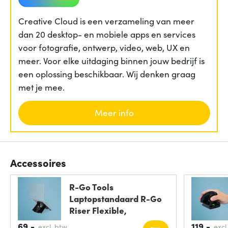
Creative Cloud is een verzameling van meer
dan 20 desktop- en mobiele apps en services
voor fotografie, ontwerp, video, web, UX en
meer. Voor elke uitdaging binnen jouw bedrijf is
een oplossing beschikbaar. Wij denken graag
met je mee.
Meer info
Accessoires
R-Go Tools
Laptopstandaard R-Go
Riser Flexible,
ergonomisch
69,-
119,-
excl. btw
excl