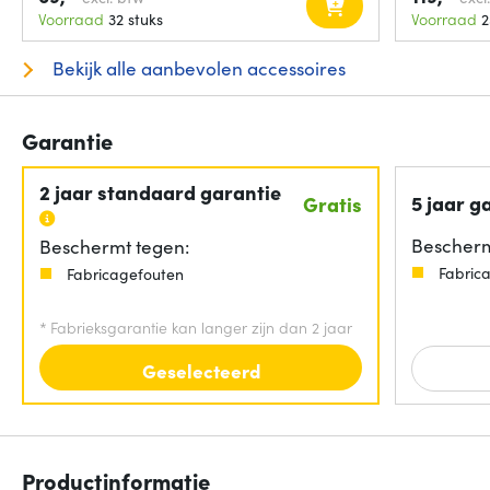
Voorraad
32 stuks
Voorraad
2
Bekijk alle aanbevolen accessoires
Garantie
2 jaar standaard garantie
5 jaar g
Gratis
Bescherm
Beschermt tegen:
Fabric
Fabricagefouten
*
Fabrieksgarantie kan langer zijn dan 2 jaar
Geselecteerd
Productinformatie