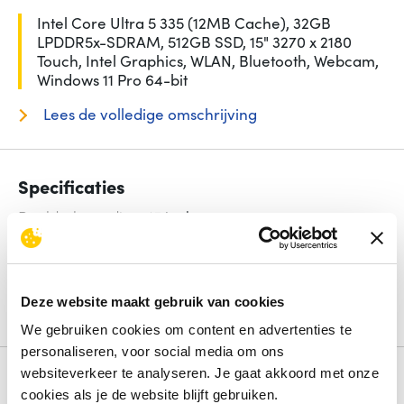
Intel Core Ultra 5 335 (12MB Cache), 32GB
LPDDR5x-SDRAM, 512GB SSD, 15" 3270 x 2180
Touch, Intel Graphics, WLAN, Bluetooth, Webcam,
Windows 11 Pro 64-bit
Lees de volledige omschrijving
Specificaties
Beeldschermdiag.
15 inch
Intern geheugen
32 GB
Opslagcapaciteit
512 GB
Processorfamilie
Intel Core Ultra 5
Besturingssysteem
Windows 11 Pro
Deze website maakt gebruik van cookies
Bekijk alle specificaties
We gebruiken cookies om content en advertenties te
personaliseren, voor social media om ons
websiteverkeer te analyseren. Je gaat akkoord met onze
Review
cookies als je de website blijft gebruiken.