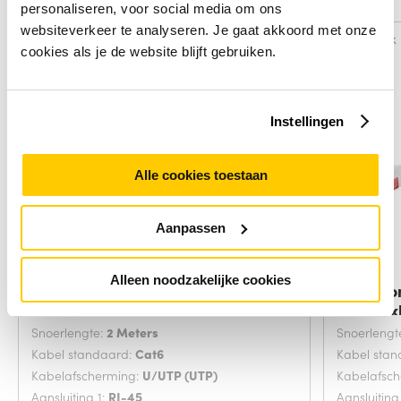
Alternatieven
personaliseren, voor social media om ons
websiteverkeer te analyseren. Je gaat akkoord met onze
Vergelijk
Vergelijk
cookies als je de website blijft gebruiken.
Instellingen
Alle cookies toestaan
Aanpassen
Alleen noodzakelijke cookies
Microconnect V-UTP602VP
Microco
netwerkkabel Grijs
netwerk
Snoerlengte:
2 Meters
Snoerlengt
Kabel standaard:
Cat6
Kabel sta
Kabelafscherming:
U/UTP (UTP)
Kabelafsc
Aansluiting 1:
RJ-45
Aansluiting