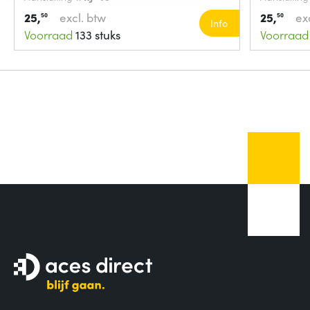
25,
excl. btw
25,
ex
50
50
Info
Voorraad
133 stuks
Voorraad