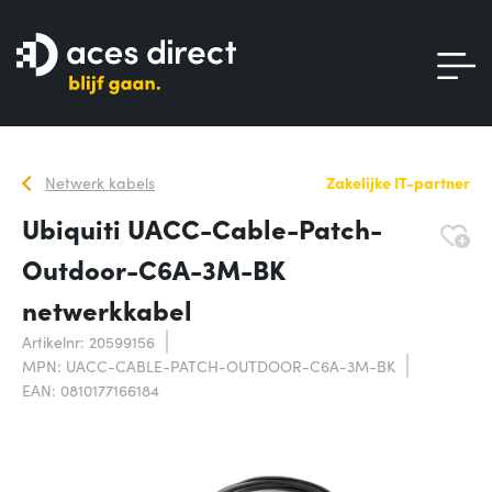
Netwerk kabels
Zakelijke IT-partner
Ubiquiti UACC-Cable-Patch-
Outdoor-C6A-3M-BK
netwerkkabel
Artikelnr: 20599156
MPN: UACC-CABLE-PATCH-OUTDOOR-C6A-3M-BK
EAN: 0810177166184