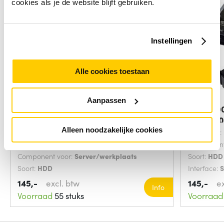
cookies als je de website blijft gebruiken.
Instellingen
Alle cookies toestaan
Aanpassen
DELL 400-AJPP interne harde schijf
DELL 40
600 GB
schijf 6
Alleen noodzakelijke cookies
HDD capaciteit:
600 GB
Hot-swap:
Hot-swap:
Hot-swap ja
Component
Component voor:
Server/werkplaats
Soort:
HDD
Soort:
HDD
Interface:
145,-
excl. btw
145,-
e
Info
Voorraad
55 stuks
Voorraad