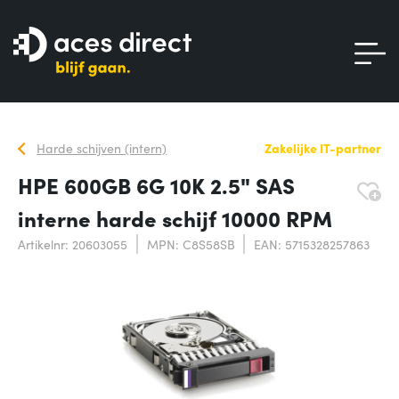
Harde schijven (intern)
Zakelijke IT-partner
HPE 600GB 6G 10K 2.5" SAS
interne harde schijf 10000 RPM
Artikelnr: 20603055
MPN: C8S58SB
EAN: 5715328257863