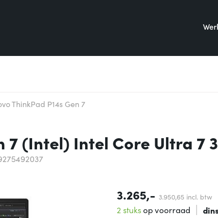
Werk
ovo ThinkPad P14s Gen 7
7 (Intel) Intel Core Ultra 7
9275492037
3.265,-
3.950,
65
incl. btw
2 stuks
op voorraad
din