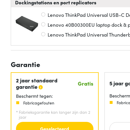
Dockingstations en port replicators
Lenovo ThinkPad Universal USB-C D
Lenovo 40B00300EU laptop dock & p
Lenovo ThinkPad Universal Thunderb
Garantie
2 jaar standaard
5 jaar g
Gratis
garantie
Beschermt
Beschermt tegen:
Fabric
Fabricagefouten
*
Fabrieksgarantie kan langer zijn dan 2
jaar
Geselecteerd