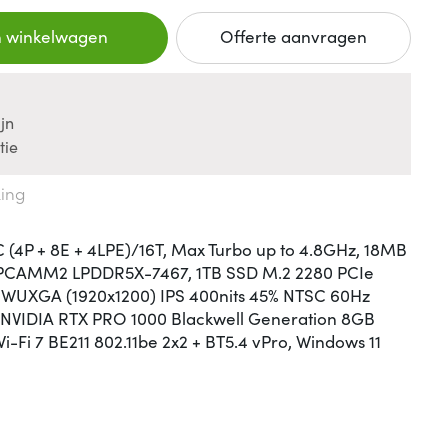
n winkelwagen
Offerte aanvragen
jn
tie
king
6C (4P + 8E + 4LPE)/16T, Max Turbo up to 4.8GHz, 18MB
 LPCAMM2 LPDDR5X-7467, 1TB SSD M.2 2280 PCIe
" WUXGA (1920x1200) IPS 400nits 45% NTSC 60Hz
, NVIDIA RTX PRO 1000 Blackwell Generation 8GB
-Fi 7 BE211 802.11be 2x2 + BT5.4 vPro, Windows 11