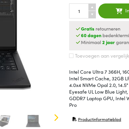
I
Gratis
retourneren
60 dagen
bedenktermi
Minimaal
2 jaar
garan
Toevoegen aan vergelij
Intel Core Ultra 7 366H, 1
Intel Smart Cache, 32GB
4.0x4 NVMe Opal 2.0, 14.5
Eyesafe UL Low Blue Light
GDDR7 Laptop GPU, Intel Wi
Pro
Productinformatieblad
(opent in nieuw venster)