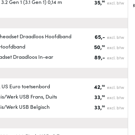
2 Gen 1 (3.1 Gen 1) 0,14 m
35,
90
excl. btw
K
headset Draadloos Hoofdband
65,-
excl. btw
 Hoofdband
50,
50
excl. btw
adset Draadloos In-ear
89,-
excl. btw
 US Euro toetsenbord
42,
50
excl. btw
s/Werk USB Frans, Duits
33,
50
excl. btw
is/Werk USB Belgisch
33,
50
excl. btw