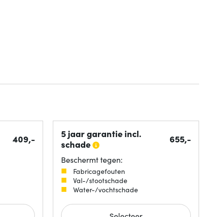
5 jaar garantie incl.
409,-
655,-
schade
Beschermt tegen:
Fabricagefouten
Val-/stootschade
Water-/vochtschade
Selecteer