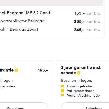
ock Bedraad USB 3.2 Gen 1
159,-
excl. btw
oortreplicator Bedraad
285,-
excl. btw
olt 4 Bedraad Zwart
245,-
excl. btw
3 jaar garantie incl.
arantie
165,-
schade
 tegen:
Beschermt tegen:
agefouten
Fabricagefouten
Val-/stootschade
Water-/vochtschade
Selecteer
Selecteer