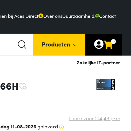
en bij Aces Direct
Over ons
Duurzaamheid
Contact
5
0
Producten
Zakelijke IT-partner
 366H
Lease voor
104,
48
p/m
sdag 11-08-2026
geleverd