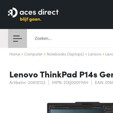
Home
Computer
Notebooks (laptops)
Lenovo
Len
Lenovo ThinkPad P14s Gen 
Artikelnr: 20610122
MPN: 21XJ000YMH
EAN: 019