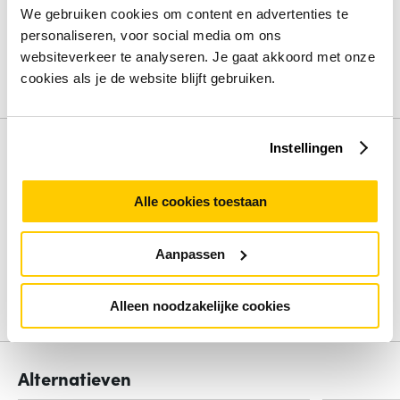
Intern geheugen
16 GB
We gebruiken cookies om content en advertenties te
Opslagcapaciteit
512 GB
personaliseren, voor social media om ons
Processorfamilie
Intel Core Ultra 5
websiteverkeer te analyseren. Je gaat akkoord met onze
Besturingssysteem
Windows 11 Pro
cookies als je de website blijft gebruiken.
Bekijk alle specificaties
Instellingen
Review
Alle cookies toestaan
Beoordelingen binnenkort beschikbaar
Deel je ervaring met het product door het schrijven van een
Aanpassen
review.
Schrijf een review
Alleen noodzakelijke cookies
Alternatieven