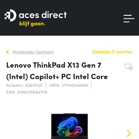
Notebooks (laptops)
Zakelijke IT-partner
Lenovo ThinkPad X13 Gen 7
(Intel) Copilot+ PC Intel Core
Artikelnr: 20610125
MPN: 21YH0048MH
EAN: 0199276584779