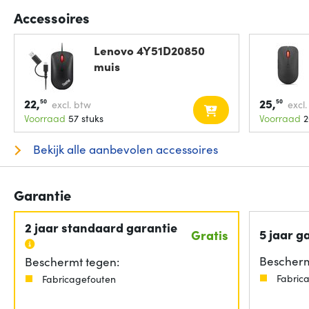
Accessoires
Lenovo 4Y51D20850
muis
22,
25,
50
50
excl. btw
excl
Voorraad
57 stuks
Voorraad
2
Bekijk alle aanbevolen accessoires
Garantie
2 jaar standaard garantie
5 jaar g
Gratis
Bescherm
Beschermt tegen:
Fabric
Fabricagefouten