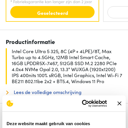
*
Fabrieksgarantie kan langer zijn dan 2 jaar
Geselecteerd
Productinformatie
Intel Core Ultra 5 325, 8C (4P + 4LPE)/8T, Max
Turbo up to 4.5GHz, 12MB Intel Smart Cache,
16GB LPDDR5X-7467, 512GB SSD M.2 2280 PCIe
4.0x4 NVMe Opal 2.0, 13.3" WUXGA (1920x1200)
IPS 400nits 100% sRGB, Intel Graphics, Intel Wi-Fi 7
BE211 802.11be 2x2 + BT5.4, Windows 11 Pro
Lees de volledige omschrijving
Specificaties
Deze website maakt gebruik van cookies
Beeldschermdiag.
13.3 inch