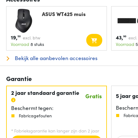
ASUS WT425 muis
19,
43,
50
90
excl. btw
excl
Voorraad
8 stuks
Voorraad
5
Bekijk alle aanbevolen accessoires
Garantie
2 jaar standaard garantie
5 jaar g
Gratis
Bescherm
Beschermt tegen:
Fabric
Fabricagefouten
*
Fabrieksgarantie kan langer zijn dan 2 jaar