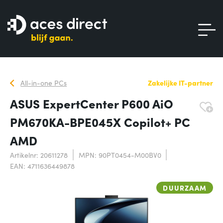
All-in-one PCs
Zakelijke IT-partner
ASUS ExpertCenter P600 AiO
PM670KA-BPE045X Copilot+ PC
AMD
Artikelnr: 20611278
MPN: 90PT0454-M00BV0
EAN: 4711636449878
DUURZAAM