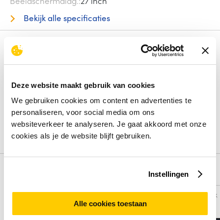
Beeldschermdiag.
27 inch
Bekijk alle specificaties
Review
Beoordelingen binnenkort beschikbaar
Deze website maakt gebruik van cookies
Deel je ervaring met het product door het schrijven van een
We gebruiken cookies om content en advertenties te
review.
personaliseren, voor social media om ons
websiteverkeer te analyseren. Je gaat akkoord met onze
Schrijf een review
cookies als je de website blijft gebruiken.
Alternatieven
Instellingen
Vergelijk
Vergelijk
Alle cookies toestaan