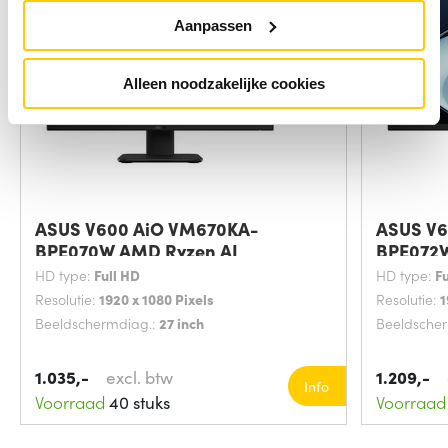
Aanpassen
Alleen noodzakelijke cookies
ASUS V600 AiO VM670KA-
ASUS V6
BPE070W AMD Ryzen AI
BPE072W
HD type:
Full HD
HD type:
F
Resolutie:
1920 x 1080 Pixels
Resolutie:
1
Beeldschermdiag.:
27 inch
Beeldsche
1.035,-
excl. btw
1.209,-
Info
Voorraad
40 stuks
Voorraad