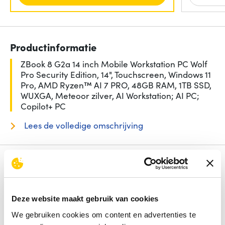
Productinformatie
ZBook 8 G2a 14 inch Mobile Workstation PC Wolf
Pro Security Edition, 14", Touchscreen, Windows 11
Pro, AMD Ryzen™ AI 7 PRO, 48GB RAM, 1TB SSD,
WUXGA, Meteoor zilver, AI Workstation; AI PC;
Copilot+ PC
Lees de volledige omschrijving
Specificaties
Beeldschermdiag.
14 inch
Intern geheugen
48 GB
Deze website maakt gebruik van cookies
Opslagcapaciteit
1000 GB
Processorfamilie
AMD Ryzen AI 7 PRO
We gebruiken cookies om content en advertenties te
Frequentie van processor
2 Gigahertz