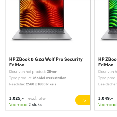
HP ZBook 8 G2a Wolf Pro Security
HP ZBook
Edition
Edition
Kleur van het product:
Zilver
Kleur van 
Type product:
Mobiel werkstation
Type produ
Resolutie:
2560 x 1600 Pixels
Beeldsche
3.025,-
excl. btw
3.049,-
Info
Voorraad
2 stuks
Voorraad