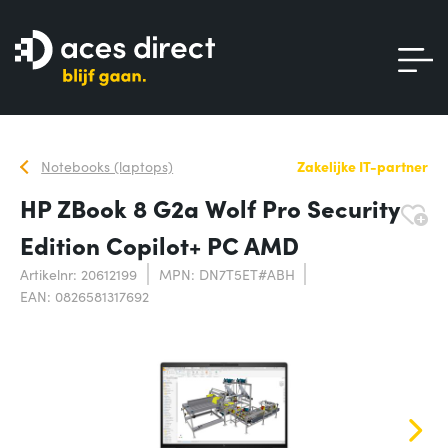
Notebooks (laptops)
Zakelijke IT-partner
HP ZBook 8 G2a Wolf Pro Security
Edition Copilot+ PC AMD
Artikelnr: 20612199
MPN: DN7T5ET#ABH
EAN: 0826581317692