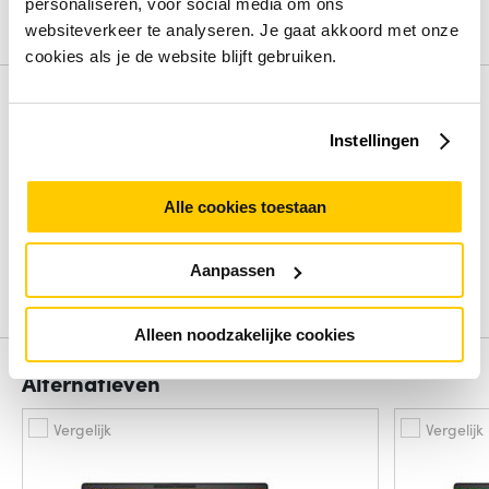
personaliseren, voor social media om ons
websiteverkeer te analyseren. Je gaat akkoord met onze
Bekijk alle specificaties
cookies als je de website blijft gebruiken.
Review
Instellingen
Beoordelingen binnenkort beschikbaar
Alle cookies toestaan
Deel je ervaring met het product door het schrijven van een
review.
Aanpassen
Schrijf een review
Alleen noodzakelijke cookies
Alternatieven
Vergelijk
Vergelijk