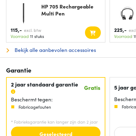
HP 705 Rechargeable
Multi Pen
115,-
225,-
excl. btw
exc
Voorraad
11 stuks
Voorraad
1
Bekijk alle aanbevolen accessoires
Garantie
2 jaar standaard garantie
5 jaar g
Gratis
Bescherm
Beschermt tegen:
Fabric
Fabricagefouten
*
Fabrieksgarantie kan langer zijn dan 2 jaar
Geselecteerd