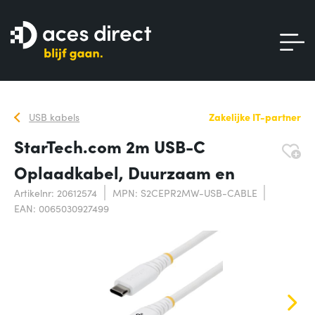
USB kabels
Zakelijke IT-partner
StarTech.com 2m USB-C
Oplaadkabel, Duurzaam en
Artikelnr: 20612574
MPN: S2CEPR2MW-USB-CABLE
EAN: 0065030927499