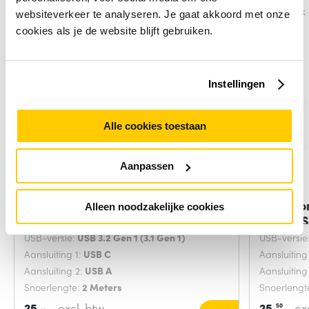
Vergelijk
Vergelijk
websiteverkeer te analyseren. Je gaat akkoord met onze
cookies als je de website blijft gebruiken.
Instellingen
Alle cookies toestaan
Aanpassen
Microconnect ECO-USB3.1CA2
Microco
Alleen noodzakelijke cookies
USB-kabel USB
kabel U
USB-versie:
USB 3.2 Gen 1 (3.1 Gen 1)
USB-versie
Aansluiting 1:
USB C
Aansluiting
Aansluiting 2:
USB A
Aansluiting
Snoerlengte:
2 Meters
Snoerlengt
25,-
excl. btw
25,
ex
50