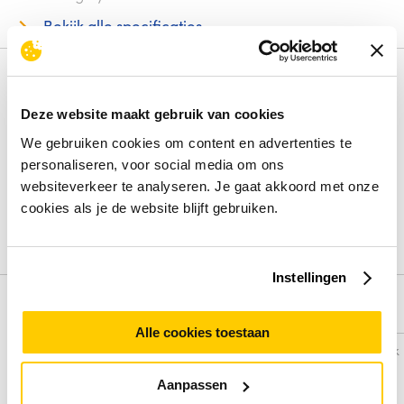
Bekijk alle specificaties
Review
Deze website maakt gebruik van cookies
Beoordelingen binnenkort beschikbaar
We gebruiken cookies om content en advertenties te
personaliseren, voor social media om ons
Deel je ervaring met het product door het schrijven van een
websiteverkeer te analyseren. Je gaat akkoord met onze
review.
cookies als je de website blijft gebruiken.
Schrijf een review
Instellingen
Alternatieven
Alle cookies toestaan
Vergelijk
Vergelijk
Aanpassen