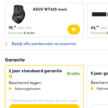
ASUS WT425 muis
19,
43,
50
90
excl. btw
excl
Voorraad
8 stuks
Voorraad
5
Bekijk alle aanbevolen accessoires
Garantie
2 jaar standaard garantie
5 jaar g
Gratis
Bescherm
Beschermt tegen:
Fabric
Fabricagefouten
*
Fabrieksgarantie kan langer zijn dan 2 jaar