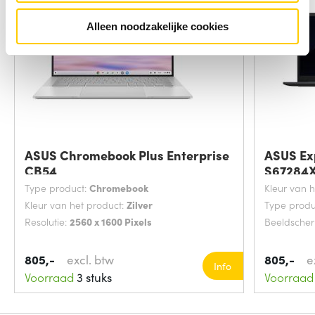
Alleen noodzakelijke cookies
ASUS Chromebook Plus Enterprise
ASUS Ex
CB54
S67284X
Type product:
Chromebook
Kleur van 
Kleur van het product:
Zilver
Type produ
Resolutie:
2560 x 1600 Pixels
Beeldsche
805,-
excl. btw
805,-
e
Info
Voorraad
3 stuks
Voorraad