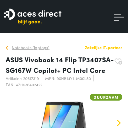
Notebooks (laptops)
Zakelijke IT-partner
ASUS Vivobook 14 Flip TP3407SA-
SG167W Copilot+ PC Intel Core
Artikelnr: 20617319
MPN: 90NB14Y1-M00L80
EAN: 4711636402422
DUURZAAM