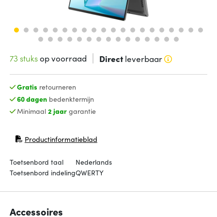
73 stuks
op voorraad
Direct
leverbaar
Gratis
retourneren
60 dagen
bedenktermijn
Minimaal
2 jaar
garantie
Productinformatieblad
(opent in nieuw venster)
Toetsenbord taal
Nederlands
Toetsenbord indeling
QWERTY
Accessoires